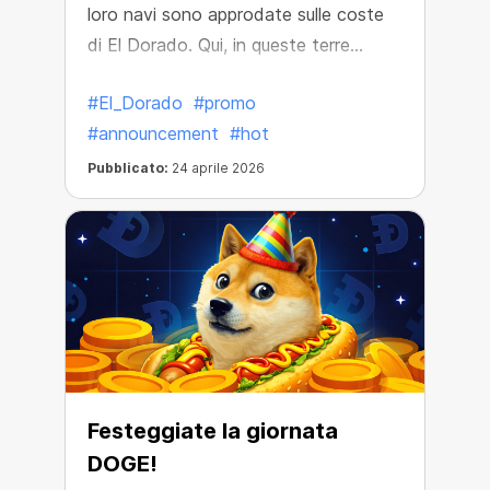
loro navi sono approdate sulle coste
di El Dorado. Qui, in queste terre
perdute, hanno scoperto forzieri del
#El_Dorado
#promo
tesoro colmi di incredibili ricchezze!
#announcement
#hot
Pubblicato:
24 aprile 2026
Festeggiate la giornata
DOGE!