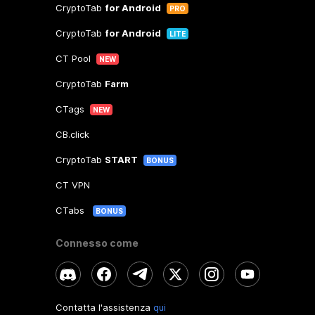
CryptoTab
for Android
PRO
CryptoTab
for Android
LITE
CT Pool
NEW
CryptoTab
Farm
CTags
NEW
CB.click
CryptoTab
START
BONUS
CT VPN
CTabs
BONUS
Connesso come
Contatta l'assistenza
qui