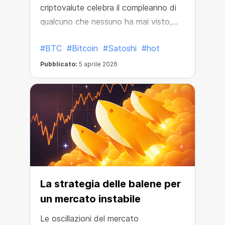
criptovalute celebra il compleanno di
qualcuno che nessuno ha mai visto,
eppure qualcuno che ha cambiato il
#BTC
#Bitcoin
#Satoshi
#hot
mondo per sempre.
Pubblicato:
5 aprile 2026
La strategia delle balene per
un mercato instabile
Le oscillazioni del mercato