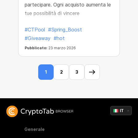
partecipare. Ogni acquisto aumenta le
tue possibilità di vincere
#CTPool
#Spring_Boost
#Giveaway
#hot
Pubblicato:
23 marzo 2026
1
2
3
IT
Generale