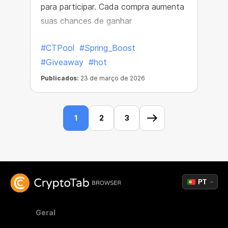
para participar. Cada compra aumenta
suas chances de ganhar
#CTPool
#Spring_Boost
#Giveaway
#hot
Publicados:
23 de março de 2026
1
2
3
PT
Geral