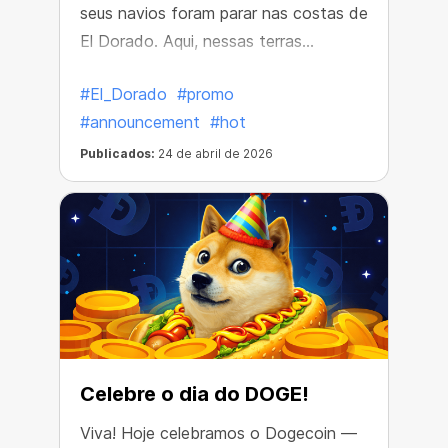
seus navios foram parar nas costas de
El Dorado. Aqui, nessas terras
perdidas, eles descobriram baús de
#El_Dorado
#promo
tesouro repletos de riquezas incríveis!
#announcement
#hot
Publicados:
24 de abril de 2026
Celebre o dia do DOGE!
Viva! Hoje celebramos o Dogecoin —