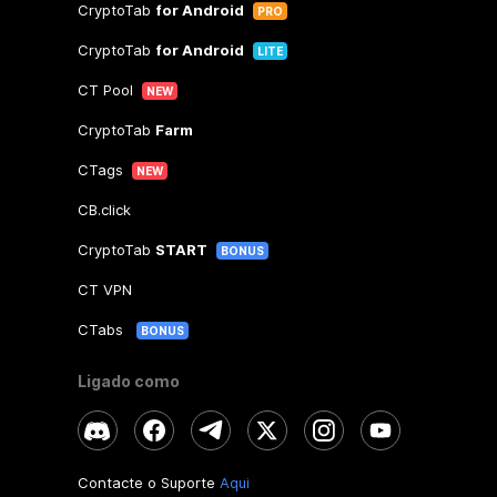
CryptoTab
for Android
PRO
CryptoTab
for Android
LITE
CT Pool
NEW
CryptoTab
Farm
CTags
NEW
CB.click
CryptoTab
START
BONUS
CT VPN
CTabs
BONUS
Ligado como
Contacte o Suporte
Aqui