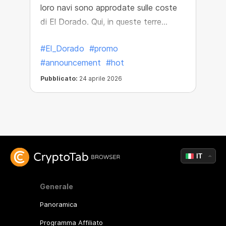
loro navi sono approdate sulle coste
di El Dorado. Qui, in queste terre
perdute, hanno scoperto forzieri del
#El_Dorado
#promo
tesoro colmi di incredibili ricchezze!
#announcement
#hot
Pubblicato:
24 aprile 2026
IT
Generale
Panoramica
Programma Affiliato