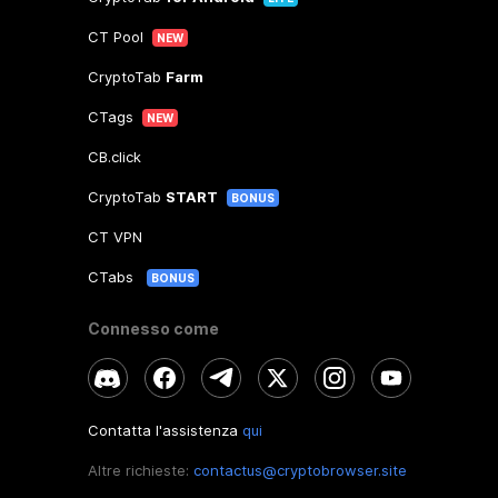
CT Pool
NEW
CryptoTab
Farm
CTags
NEW
CB.click
CryptoTab
START
BONUS
CT VPN
CTabs
BONUS
Connesso come
Contatta l'assistenza
qui
Altre richieste:
contactus@cryptobrowser.site