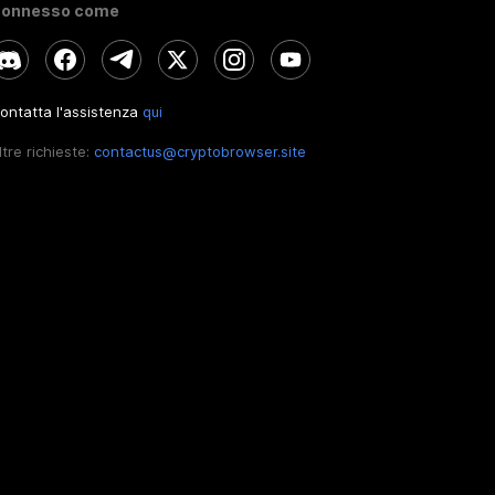
onnesso come
ontatta l'assistenza
qui
ltre richieste:
contactus@cryptobrowser.site
IT