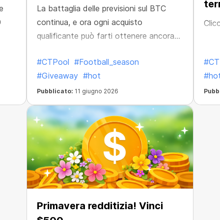
ter
e
La battaglia delle previsioni sul BTC
0
continua, e ora ogni acquisto
Clic
qualificante può farti ottenere ancora
più premi.
#CTPool
#Football_season
#CT
#Giveaway
#hot
#ho
Pubblicato:
11 giugno 2026
Pubb
Primavera redditizia! Vinci