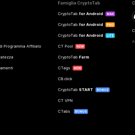
Famiglia CryptoTab
C
CryptoTab
for Android
MAX
CryptoTab
for Android
PRO
C
CryptoTab
for Android
LITE
A
 di Programma Affiliato
CT Pool
NEW
rvatezza
CryptoTab
Farm
gamenti
CTags
NEW
CB.click
CryptoTab
START
BONUS
CT VPN
CTabs
BONUS