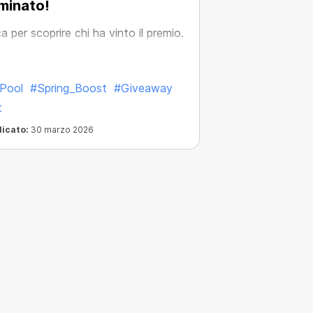
minato!
ca per scoprire chi ha vinto il premio.
Pool
#Spring_Boost
#Giveaway
t
licato:
30 marzo 2026