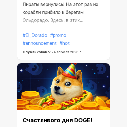
Пираты вернулись! На этот раз их
корабли прибило к берегам
Эльдорадо. Здесь, в этих
затерянных землях, они обнаружили
#El_Dorado
#promo
сундуки с невероятными
#announcement
#hot
богатствами!
Опубликовано:
24 апреля 2026 г.
Счастливого дня DOGE!