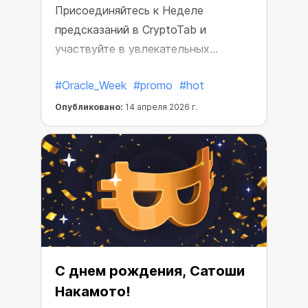
Присоединяйтесь к Неделе
предсказаний в CryptoTab и
участвуйте в увлекательных
активностях вместе со всем
#Oracle_Week
#promo
#hot
сообществом!
Опубликовано:
14 апреля 2026 г.
С днем рождения, Сатоши
Накамото!