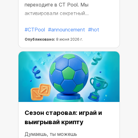
переходите в CT Pool. Мы
активировали секретный
переключатель, который снижает
#CTPool
#announcement
#hot
цены на Пул Майнеры.
Опубликовано:
8 июня 2026 г.
Сезон старовал: играй и
выигрывай крипту
Думаешь, ты можешь