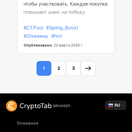
чтобы участвовать. Каждая покупка
повышает шанс на победу
#CTPool
#Spring_Boost
#Giveaway
#hot
Опубликовано:
23 марта 2026 г.
1
2
3
RU
Основное