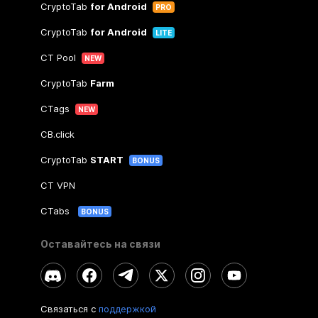
CryptoTab
for Android
PRO
CryptoTab
for Android
LITE
CT Pool
NEW
CryptoTab
Farm
CTags
NEW
CB.click
CryptoTab
START
BONUS
CT VPN
CTabs
BONUS
Оставайтесь на связи
Связаться с
поддержкой