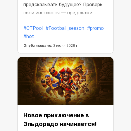
предсказывать будущее? Проверь
свои инстинкты — предскажи
следующий ход BTC и получи
#CTPool
#Football_season
#promo
крипто-награды.
#hot
Опубликовано:
2 июня 2026 г.
Новое приключение в
Эльдорадо начинается!