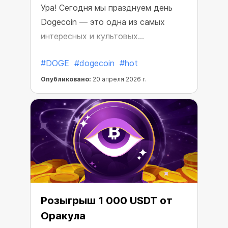
Ура! Сегодня мы празднуем день
Dogecoin — это одна из самых
интересных и культовых
криптовалют. И да, DOGE по-
#DOGE
#dogecoin
#hot
прежнему процветает!
Опубликовано:
20 апреля 2026 г.
Розыгрыш 1 000 USDT от
Оракула