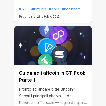
persone — non lasciare che fermino
#BTC
#Bitcoin
#learn
#beginners
te.
Pubblicato:
28 ottobre 2025
Guida agli altcoin in CT Pool:
Parte 1
Pronto ad andare oltre Bitcoin?
Scopri i principali altcoin — da
Ethereum a Toncoin — e guarda quali