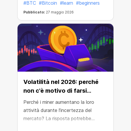
#BTC
#Bitcoin
#learn
#beginners
più del previsto.
Pubblicato:
27 maggio 2026
Volatilità nel 2026: perché
non c'è motivo di farsi
prendere dal panico
Perché i miner aumentano la loro
attività durante l’incertezza del
mercato? La risposta potrebbe
risiedere nei cicli storici di Bitcoin.