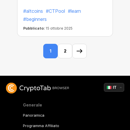
puoi ottenere su CT Pool!
#altcoins
#CTPool
#learn
#beginners
Pubblicato:
15 ottobre 2025
1
2
IT
Generale
Panoramica
Programma Affiliato