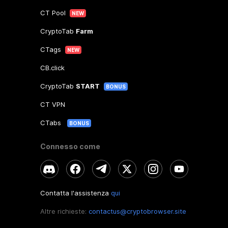
CT Pool
NEW
CryptoTab
Farm
CTags
NEW
CB.click
CryptoTab
START
BONUS
CT VPN
CTabs
BONUS
Connesso come
Contatta l'assistenza
qui
Altre richieste:
contactus@cryptobrowser.site