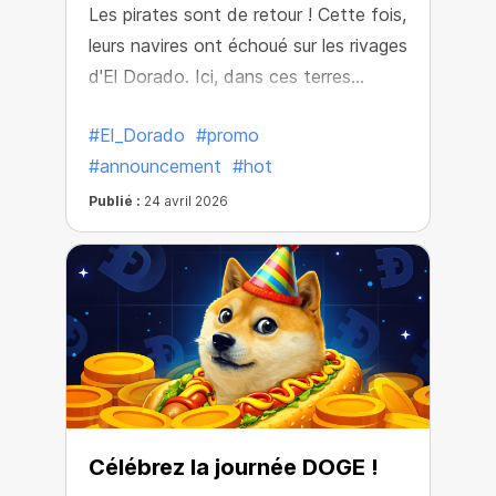
Les pirates sont de retour ! Cette fois,
leurs navires ont échoué sur les rivages
d'El Dorado. Ici, dans ces terres
perdues, ils ont découvert des coffres
#El_Dorado
#promo
au trésor regorgeant de richesses
#announcement
#hot
inestimables !
Publié :
24 avril 2026
Célébrez la journée DOGE !