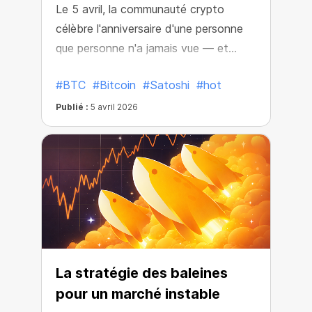
Le 5 avril, la communauté crypto
célèbre l'anniversaire d'une personne
que personne n'a jamais vue — et
pourtant, quelqu'un qui a changé le
#BTC
#Bitcoin
#Satoshi
#hot
monde à jamais.
Publié :
5 avril 2026
La stratégie des baleines
pour un marché instable