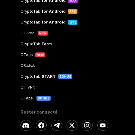
CryptoTab
for Android
MAX
CryptoTab
for Android
PRO
CryptoTab
for Android
LITE
CT Pool
NEW
CryptoTab
Farm
CTags
NEW
CB.click
CryptoTab
START
BONUS
CT VPN
CTabs
BONUS
Rester connecté