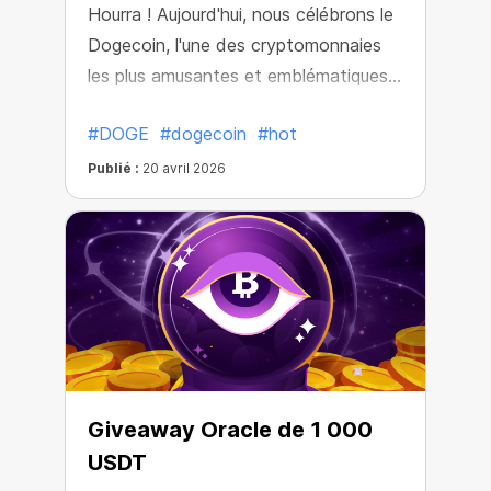
Hourra ! Aujourd'hui, nous célébrons le
Dogecoin, l'une des cryptomonnaies
les plus amusantes et emblématiques
qui soient. Et oui, elle est toujours
#DOGE
#dogecoin
#hot
aussi populaire !
Publié :
20 avril 2026
Giveaway Oracle de 1 000
USDT