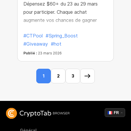
Dépensez $60+ du 23 au 29 mars
pour participer. Chaque achat
augmente vos chances de gagner
#CTPool
#Spring_Boost
#Giveaway
#hot
Publié :
23 mars 2026
1
2
3
FR
Général