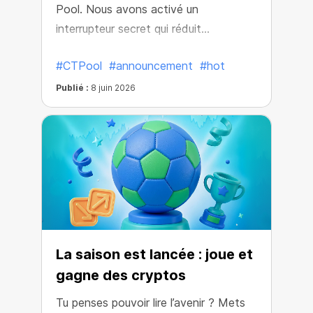
Pool. Nous avons activé un
interrupteur secret qui réduit
instantanément les prix des mineurs du
#CTPool
#announcement
#hot
Pool.
Publié :
8 juin 2026
La saison est lancée : joue et
gagne des cryptos
Tu penses pouvoir lire l’avenir ? Mets