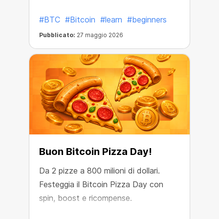
potrebbero incidere sull’attività crypto
#BTC
#Bitcoin
#learn
#beginners
più del previsto.
Pubblicato:
27 maggio 2026
Buon Bitcoin Pizza Day!
Da 2 pizze a 800 milioni di dollari.
Festeggia il Bitcoin Pizza Day con
spin, boost e ricompense.