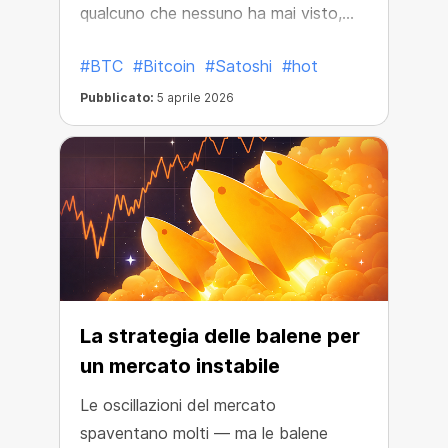
qualcuno che nessuno ha mai visto,
eppure qualcuno che ha cambiato il
#BTC
#Bitcoin
#Satoshi
#hot
mondo per sempre.
Pubblicato:
5 aprile 2026
La strategia delle balene per
un mercato instabile
Le oscillazioni del mercato
spaventano molti — ma le balene