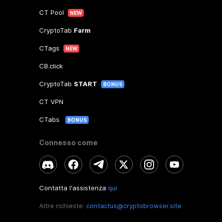
CT Pool
NEW
CryptoTab
Farm
CTags
NEW
CB.click
CryptoTab
START
BONUS
CT VPN
CTabs
BONUS
Connesso come
Contatta l'assistenza
qui
Altre richieste:
contactus@cryptobrowser.site