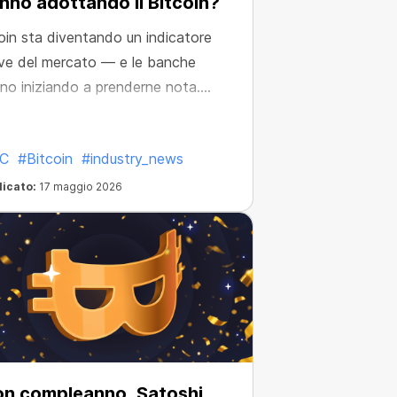
nno adottando il Bitcoin?
oin sta diventando un indicatore
ve del mercato — e le banche
no iniziando a prenderne nota.
 di più...
C
#Bitcoin
#industry_news
licato:
17 maggio 2026
n compleanno, Satoshi