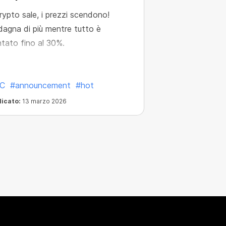
rypto sale, i prezzi scendono!
agna di più mentre tutto è
tato fino al 30%.
C
#announcement
#hot
licato:
13 marzo 2026