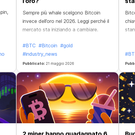
l'oro?
sta
pin,
Sempre più whale scelgono Bitcoin
Bitc
invece dell’oro nel 2026. Leggi perché il
chia
mercato sta iniziando a cambiare.
stan
Leggi
#BTC
#Bitcoin
#gold
mo
#industry_news
#BT
Pubblicato:
21 maggio 2026
Pubb
2 miner hanno guadagnato 6
Buo