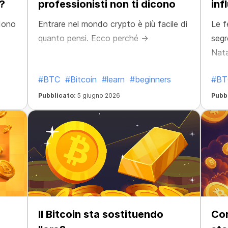
?
professionisti non ti dicono
inf
cri
edono
Entrare nel mondo crypto è più facile di
Le f
quanto pensi. Ecco perché →
segr
Nata
potr
#BTC
#Bitcoin
#learn
#beginners
#BT
più 
Pubblicato:
5 giugno 2026
Pubb
Il Bitcoin sta sostituendo
Com