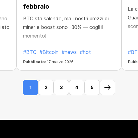
febbraio
La c
Guad
tano
BTC sta salendo, ma i nostri prezzi di
scon
lato
miner e boost sono -30% — cogli il
momento!
#BTC
#Bitcoin
#news
#hot
#BT
Pubblicato:
17 marzo 2026
Pubb
1
2
3
4
5