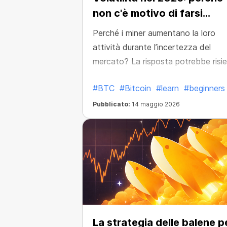
non c'è motivo di farsi
prendere dal panico
Perché i miner aumentano la loro
attività durante l’incertezza del
mercato? La risposta potrebbe risi
nei cicli storici di Bitcoin.
#BTC
#Bitcoin
#learn
#beginners
Pubblicato:
14 maggio 2026
La strategia delle balene p