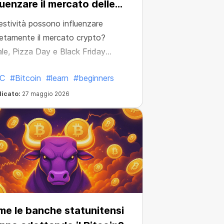
luenzare il mercato delle
ptovalute?
estività possono influenzare
etamente il mercato crypto?
le, Pizza Day e Black Friday
ebbero incidere sull’attività crypto
C
#Bitcoin
#learn
#beginners
del previsto.
licato:
27 maggio 2026
e le banche statunitensi