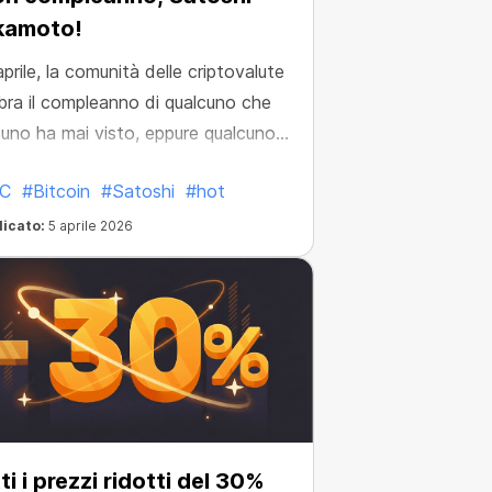
kamoto!
 aprile, la comunità delle criptovalute
bra il compleanno di qualcuno che
uno ha mai visto, eppure qualcuno
ha cambiato il mondo per sempre.
C
#Bitcoin
#Satoshi
#hot
licato:
5 aprile 2026
ti i prezzi ridotti del 30%