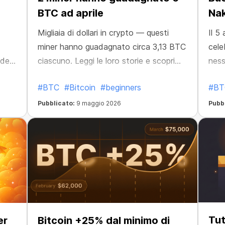
BTC ad aprile
Na
Migliaia di dollari in crypto — questi
Il 5
miner hanno guadagnato circa 3,13 BTC
cele
edere
ciascuno. Leggi le loro storie e scopri
ness
come ci sono riusciti.
che 
#BTC
#Bitcoin
#beginners
#BT
Pubblicato:
9 maggio 2026
Pubb
Tut
er
Bitcoin +25% dal minimo di