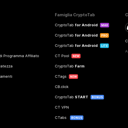
Famiglia CryptoTab
C
CryptoTab
for Android
MAX
CryptoTab
for Android
PRO
C
CryptoTab
for Android
LITE
A
 di Programma Affiliato
CT Pool
NEW
rvatezza
CryptoTab
Farm
gamenti
CTags
NEW
CB.click
CryptoTab
START
BONUS
CT VPN
CTabs
BONUS