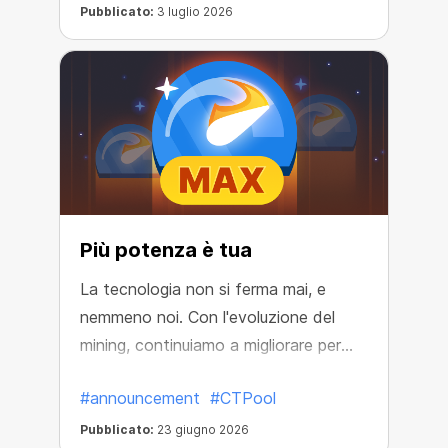
Pubblicato:
3 luglio 2026
Più potenza è tua
La tecnologia non si ferma mai, e
nemmeno noi. Con l'evoluzione del
mining, continuiamo a migliorare per
rendere la tua esperienza più efficiente
#announcement
#CTPool
e vantaggiosa.
Pubblicato:
23 giugno 2026