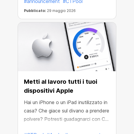
#announcement
#CTPool
dal tuo mining, senza alcun costo.
Pubblicato:
29 maggio 2026
Metti al lavoro tutti i tuoi
dispositivi Apple
Hai un iPhone o un iPad inutilizzato in
casa? Che giace sul divano a prendere
polvere? Potresti guadagnarci con CT
Pool!