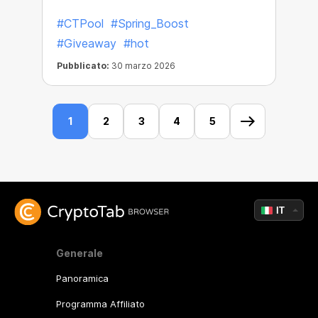
#CTPool
#Spring_Boost
#Giveaway
#hot
Pubblicato:
30 marzo 2026
1
2
3
4
5
IT
Generale
Panoramica
Programma Affiliato