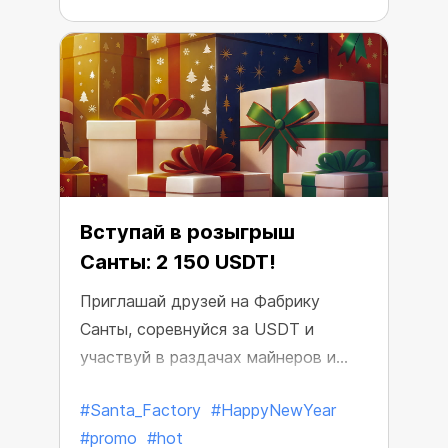
происходит на рынке.
Вступай в розыгрыш
Санты: 2 150 USDT!
Приглашай друзей на Фабрику
Санты, соревнуйся за USDT и
участвуй в раздачах майнеров и
бустов!
#Santa_Factory
#HappyNewYear
#promo
#hot