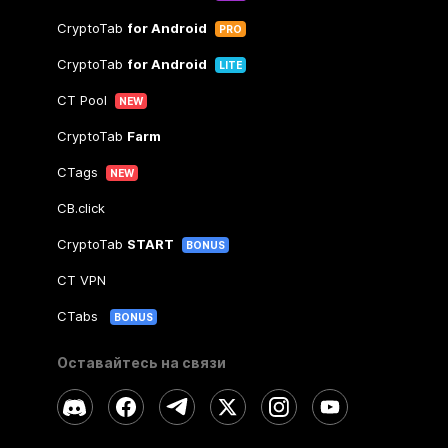
CryptoTab
for Android
PRO
CryptoTab
for Android
LITE
CT Pool
NEW
CryptoTab
Farm
CTags
NEW
CB.click
CryptoTab
START
BONUS
CT VPN
CTabs
BONUS
Оставайтесь на связи