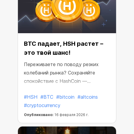
BTC падает, HSH растет –
это твой шанс!
Переживаете по поводу резких
колебаний рынка? Сохраняйте
спокойствие с HashCoin —
стабильной и прибыльной монетой
#HSH
#BTC
#bitcoin
#altcoins
CryptoTab, созданной для
#cryptocurrency
предсказуемого заработка.
Опубликовано:
16 февраля 2026 г.