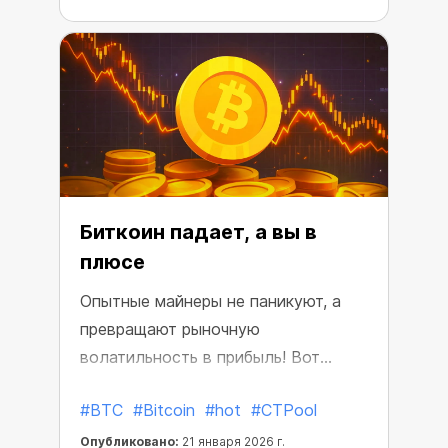
Биткоин падает, а вы в
плюсе
Опытные майнеры не паникуют, а
превращают рыночную
волатильность в прибыль! Вот
простые способы защитить и
#BTC
#Bitcoin
#hot
#CTPool
приумножить свой доход,
независимо от того, что
Опубликовано:
21 января 2026 г.