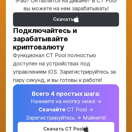
iPad? Он пылится на диване? В CT Pool
вы можете на нeм зарабатывать!
Скачать
Подключайтесь и
зарабатывайте
криптовалюту
Функционал CT Pool полностью
доступен на устройствах под
управлением iOS. Зарегистрируйтесь за
пару секунд, и вы готовы к работе!
Всего 4 простых шага:
Нажмите на кнопку ниже →
Скачайте
CT Pool →
Зарегистрируйтесь → Майните!
Скачать CT Pool