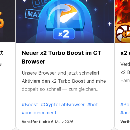
kt
Neuer x2 Turbo Boost im CT
x2 
Browser
e
Verd
x2 B
Unsere Browser sind jetzt schneller!
Farm
Aktiviere den x2 Turbo Boost und mine
doppelt so schnell — zum gleichen
Preis.
#Boost
#CryptoTabBrowser
#hot
#Bo
#announcement
#an
Veröffentlicht:
6. März 2026
Veröf