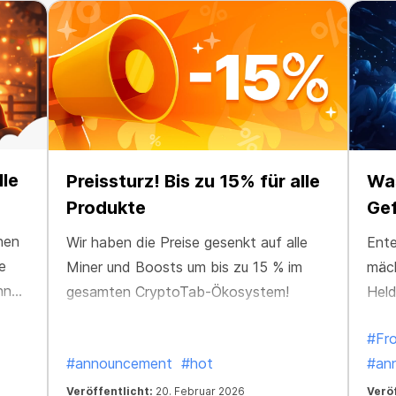
le
Preissturz! Bis zu 15% für alle
Was
Produkte
Gef
nen
Wir haben die Preise gesenkt auf alle
Ente
e
Miner und Boosts um bis zu 15 % im
mäc
nner
gesamten CryptoTab-Ökosystem!
Held
bevo
#Fr
#announcement
#hot
#an
Veröffentlicht:
20. Februar 2026
Veröf