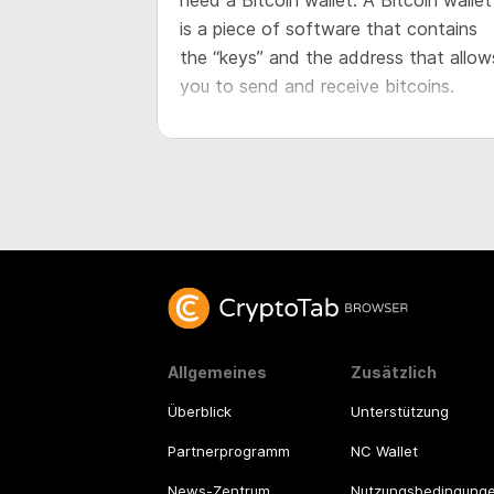
need a Bitcoin wallet. A Bitcoin wallet
is a piece of software that contains
the “keys” and the address that allow
you to send and receive bitcoins.
Allgemeines
Zusätzlich
Überblick
Unterstützung
Partnerprogramm
NC Wallet
News-Zentrum
Nutzungsbedingung