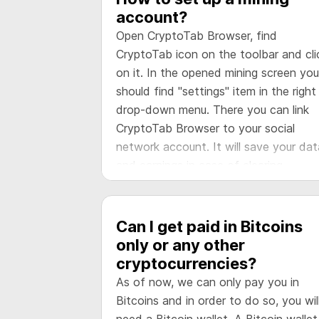
account?
Open CryptoTab Browser, find
CryptoTab icon on the toolbar and cli
on it. In the opened mining screen you
should find "settings" item in the right
drop-down menu. There you can link
CryptoTab Browser to your social
network account. It will save your dat
and earnings in case of clearing
browser's cache, reinstallation of
operational system or computer crash
It is highly recommended!
Can I get paid in Bitcoins
only or any other
cryptocurrencies?
As of now, we can only pay you in
Bitcoins and in order to do so, you wil