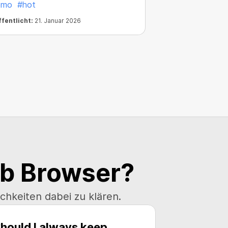
omo
#hot
fentlicht:
21. Januar 2026
ab Browser?
hkeiten dabei zu klären.
hould I always keep