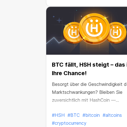
BTC fällt, HSH steigt – das 
Ihre Chance!
Besorgt über die Geschwindigkeit d
Marktschwankungen? Bleiben Sie
zuversichtlich mit HashCoin —
CryptoTabs stabile und profitable
#HSH
#BTC
#bitcoin
#altcoins
Kryptowährung, die auf vorhersehb
#cryptocurrency
Erträge ausgelegt ist.