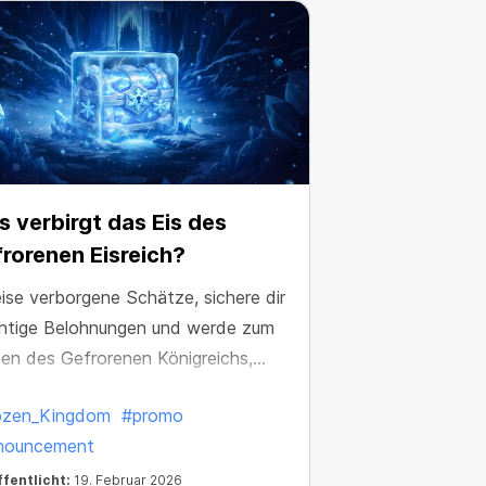
 verbirgt das Eis des
rorenen Eisreich?
ise verborgene Schätze, sichere dir
htige Belohnungen und werde zum
en des Gefrorenen Königreichs,
r es für immer verschwindet.
ozen_Kingdom
#promo
nouncement
fentlicht:
19. Februar 2026