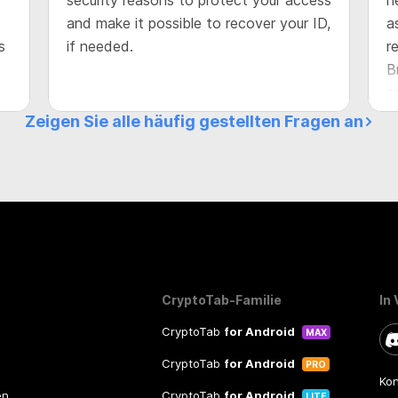
security reasons to protect your access
n
and make it possible to recover your ID,
a
s
if needed.
r
B
a
y
Zeigen Sie alle häufig gestellten Fragen an
a
y
CryptoTab-Familie
In
CryptoTab
for Android
MAX
CryptoTab
for Android
PRO
Kon
en
CryptoTab
for Android
LITE