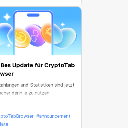
ßes Update für CryptoTab
owser
ahlungen und Statistiken sind jetzt
acher denn je zu nutzen
yptoTabBrowser
#announcement
date