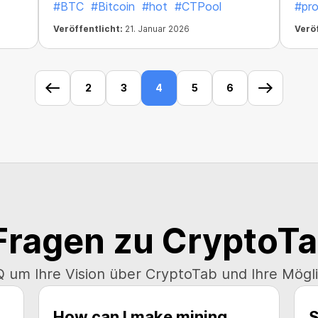
#BTC
#Bitcoin
#hot
#CTPool
#pr
entwickelt.
Veröffentlicht:
21. Januar 2026
Veröf
2
3
4
5
6
Fragen zu CryptoT
 um Ihre Vision über CryptoTab und Ihre Möglic
How can I make mining
S