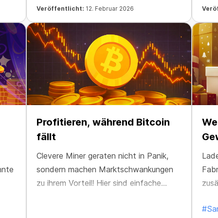
Veröffentlicht:
12. Februar 2026
Veröf
Profitieren, während Bitcoin
We
fällt
Gew
Clevere Miner geraten nicht in Panik,
Lad
nnte
sondern machen Marktschwankungen
Fab
zu ihrem Vorteil! Hier sind einfache
zusä
Wege, Ihre Gewinne zu schützen und zu
und
#Sa
steigern, egal wie sich der Markt