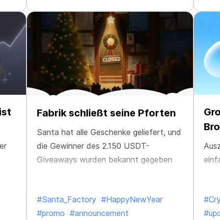
ist
Gro
Fabrik schließt seine Pforten
Br
Santa hat alle Geschenke geliefert, und
er
Ausz
die Gewinner des 2.150 USDT-
einf
Giveaways wurden bekannt gegeben
#Santa_Factory
#HappyNewYear
#Cr
are
#promo
#announcement
#up