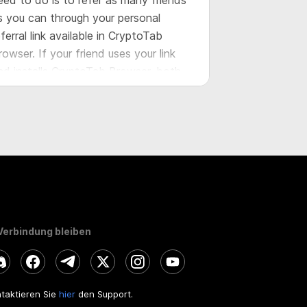
eed to do is to refer as many friends
s you can through your personal
eferral link available in CryptoTab
rowser. If your friend uses your link
nd installs CryptoTab Browser, both
ou and your friend will be rewarded
nd you will get additional income from
our friend’s mining activity.
 Verbindung bleiben
taktieren Sie
hier
den Support.