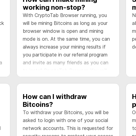
working non-stop?
m
With CryptoTab Browser running, you
N
ck
will be mining Bitcoins as long as your
a
browser window is open and mining
m
mode is on. At the same time, you can
p
always increase your mining results if
d
you participate in our referral program
a
and invite as many friends as you can
to install CryptoTab Browser. You will
get additional commission from their
.
mining activity and boost your earnings.
How can I withdraw
H
Bitcoins?
p
To withdraw your Bitcoins, you will be
O
asked to login with one of your social
m
l
network accounts. This is requested for
t