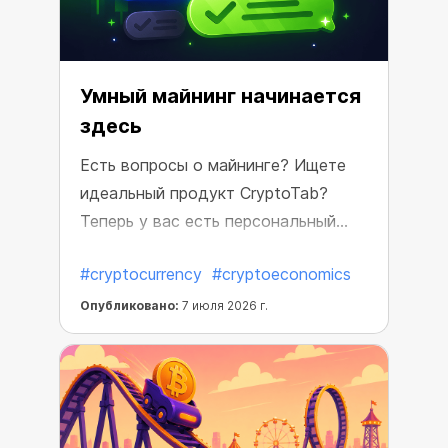
Умный майнинг начинается
здесь
Есть вопросы о майнинге? Ищете
идеальный продукт CryptoTab?
Теперь у вас есть персональный
помощник, который поможет
#cryptocurrency
#cryptoeconomics
добиться максимальных
результатов.
Опубликовано:
7 июля 2026 г.