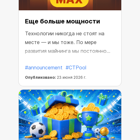
Еще больше мощности
Технологии никогда не стоят на
месте — и мы тоже. По мере
развития майнинга мы постоянно
совершенствуем продукт, чтобы
#announcement
#CTPool
сделать ваш опыт более
эффективным и выгодным.
Опубликовано:
23 июня 2026 г.