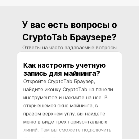
У вас есть вопросы о
CryptoTab Браузере?
Ответы на часто задаваемые вопросы
Как настроить учетную
К
запись для майнинга?
м
Откройте CryptoTab Браузер,
найдите иконку CryptoTab на панели
В
инструментов и нажмите на нее. В
в
открывшемся окне майнинга, в
в
правом верхнем углу, вы найдете
в
меню в виде трех горизонтальных
р
линий. Там вы сможете подключить
а
свою учетную запись, нажав кнопку
р