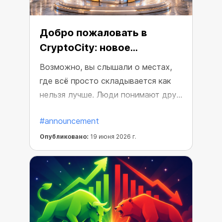
Добро пожаловать в
CryptoCity: новое
криптосообщество
Возможно, вы слышали о местах,
где всё просто складывается как
нельзя лучше. Люди понимают друг
друга, царит позитивная атмосфера,
#announcement
и всегда происходит что-то
интересное. Например,
Опубликовано:
19 июня 2026 г.
еженедельные розыгрыши крипто-
подарков: майнеры, бусты,
криптовалюта и многое другое!