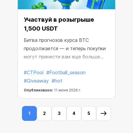
Участвуй в розыгрыше
1,500 USDT
Битва прогнозов курса BTC
продолжается — и теперь покупки
могут принести вам еще больше
наград.
#CTPool
#Football_season
#Giveaway
#hot
Опубликовано:
11 июня 2026 г.
1
2
3
4
5