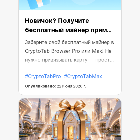
Новичок? Получите
бесплатный майнер прямо
сейчас!
Заберите свой бесплатный майнер в
CryptoTab Browser Pro или Max! Не
нужно привязывать карту — просто
скачайте приложение, активируйте
#CryptoTabPro
#CryptoTabMax
свой подарок и превратите свое
время онлайн в крипту.
Опубликовано:
22 июня 2026 г.