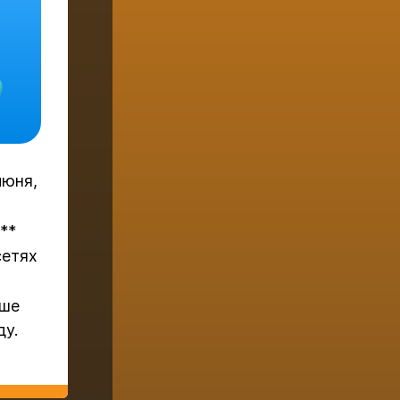
июня,
**
сетях
ьше
ду.