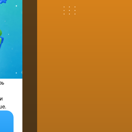
рь
и
ше.