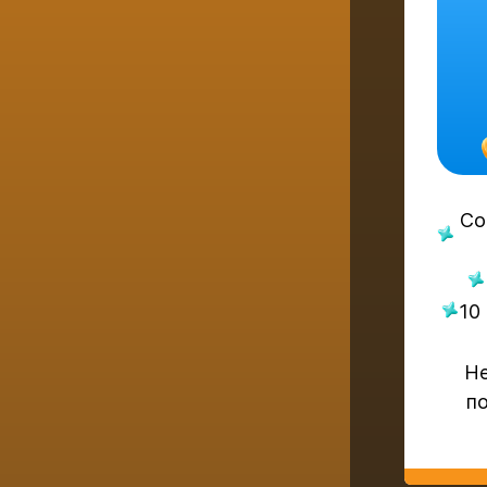
Со
10
Не
по