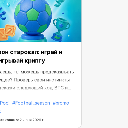
он старовал: играй и
игрывай крипту
аешь, ты можешь предсказывать
ущее? Проверь свои инстинкты —
дскажи следующий ход BTC и
учи крипто-награды.
Pool
#Football_season
#promo
t
ликовано:
2 июня 2026 г.