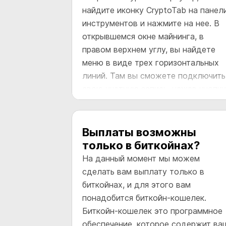
найдите иконку CryptoTab на панел
инструментов и нажмите на нее. В
открывшемся окне майнинга, в
правом верхнем углу, вы найдете
меню в виде трех горизонтальных
линий. Там вы сможете подключить
свою учетную запись, нажав кнопку
Войти, и выбрав один из удобных в
способов авторизации. Это сохран
ваши данные и доходы в случае
Выплаты возможны
очистки кэша браузера,
только в биткойнах?
переустановки операционной
На данный момент мы можем
системы или сбоя компьютера.
сделать вам выплату только в
Настоятельно рекомендуем вам
биткойнах, и для этого вам
сделать это сразу после установки
понадобится биткойн-кошелек.
браузера.
Биткойн-кошелек это программное
обеспечение, которое содержит ва