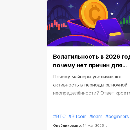
Волатильность в 2026 го
почему нет причин для
паники
Почему майнеры увеличивают
активность в периоды рыночной
неопределённости? Ответ кроет
исторических циклах биткоина.
#BTC
#Bitcoin
#learn
#beginners
Опубликовано:
14 мая 2026 г.