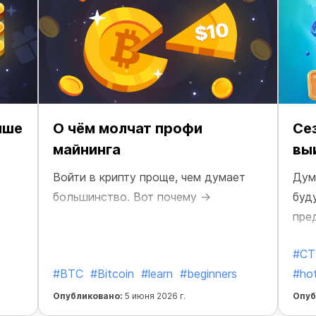
ыше
О чём молчат профи
Сез
майнинга
вы
Войти в крипту проще, чем думает
Дум
большинство. Вот почему →
буд
пре
пол
#CT
#BTC
#Bitcoin
#learn
#beginners
#ho
Опубликовано:
5 июня 2026 г.
Опуб