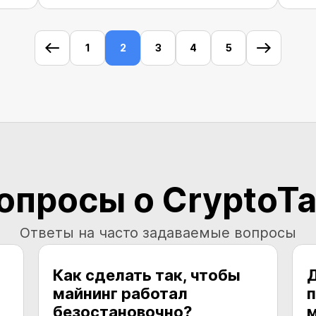
1
2
3
4
5
вопросы о CryptoT
Ответы на часто задаваемые вопросы
Как сделать так, чтобы
Д
майнинг работал
безостановочно?
м