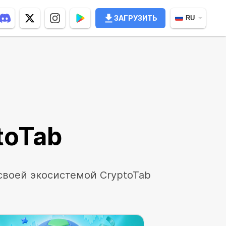
ЗАГРУЗИТЬ
RU
toTab
своей экосистемой CryptoTab