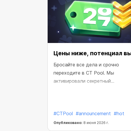
Цены ниже, потенциал в
Бросайте все дела и срочно
переходите в CT Pool. Мы
активировали секретный
переключатель, который снижает
цены на Пул Майнеры.
#CTPool
#announcement
#hot
Опубликовано:
8 июня 2026 г.