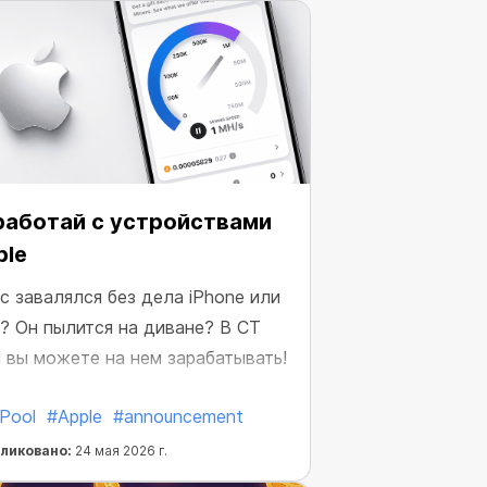
работай с устройствами
ple
ас завалялся без дела iPhone или
d? Он пылится на диване? В CT
l вы можете на нeм зарабатывать!
Pool
#Apple
#announcement
ликовано:
24 мая 2026 г.