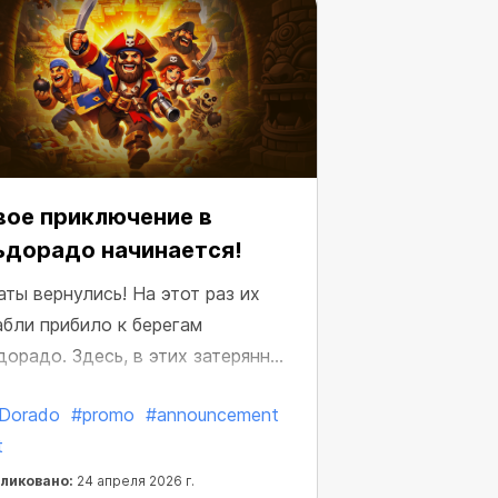
вое приключение в
ьдорадо начинается!
аты вернулись! На этот раз их
абли прибило к берегам
дорадо. Здесь, в этих затерянных
лях, они обнаружили сундуки с
_Dorado
#promo
#announcement
ероятными богатствами!
t
ликовано:
24 апреля 2026 г.