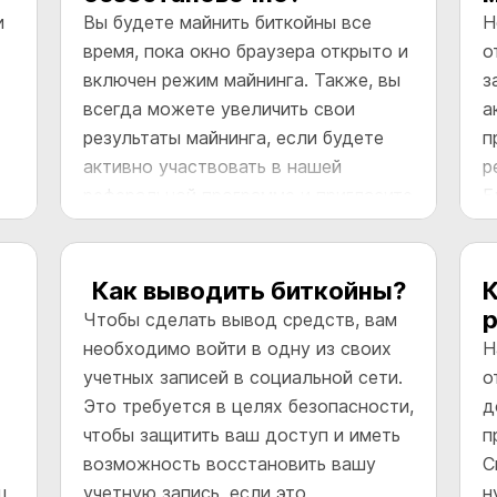
и
Вы будете майнить биткойны все
Н
время, пока окно браузера открыто и
о
включен режим майнинга. Также, вы
з
всегда можете увеличить свои
а
результаты майнинга, если будете
п
активно участвовать в нашей
р
реферальной программе и пригласите
Б
ам
как можно больше друзей по своей
ит
реферальной ссылке установить и
пользоваться CryptoTab Браузером.
Как выводить биткойны?
К
Вы получите дополнительную
Чтобы сделать вывод средств, вам
комиссию от их майнинга и тем
необходимо войти в одну из своих
Н
самым повысите свой доход.
учетных записей в социальной сети.
о
Это требуется в целях безопасности,
д
чтобы защитить ваш доступ и иметь
п
возможность восстановить вашу
C
ш
учетную запись, если это
н