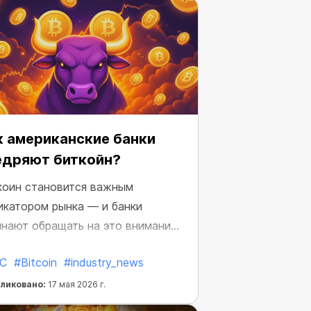
к американские банки
едряют биткойн?
коин становится важным
икатором рынка — и банки
инают обращать на это внимание.
ть далее...
C
#Bitcoin
#industry_news
ликовано:
17 мая 2026 г.