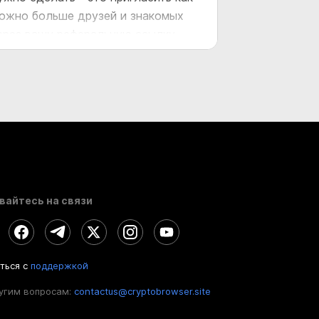
ожно больше друзей и знакомых
ерез вашу реферальную ссылку
становить CryptoTab Браузер,
спользуя социальные сети и другие
есурсы. Если ваш друг пройдет по
ашей ссылке и установит браузер,
ы не только получите
ознаграждение, но и сможете
олучать комиссию от майнинга
ашего друга. Таким образом, ваши
оходы будут зависеть от
вайтесь на связи
оличества рефералов в вашей сети
 их активности.
ться с
поддержкой
угим вопросам:
contactus@cryptobrowser.site