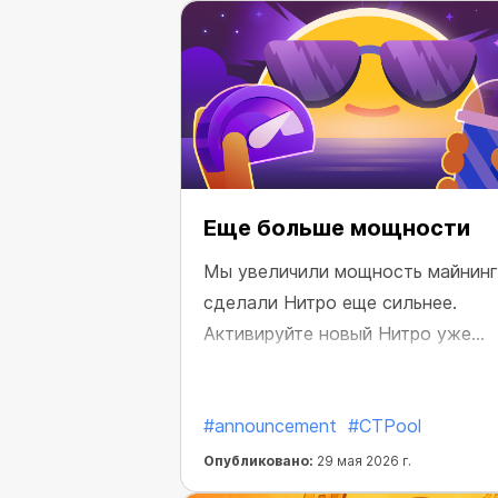
Еще больше мощности
Мы увеличили мощность майнинг
сделали Нитро еще сильнее.
Активируйте новый Нитро уже
сегодня и получайте больше выг
от майнинга без дополнительных
#announcement
#CTPool
затрат.
Опубликовано:
29 мая 2026 г.