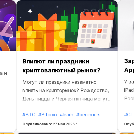
За
Влияют ли праздники
Ap
криптовалютный рынок?
а и
У в
Могут ли праздники незаметно
iPa
влиять на крипторынок? Рождество,
оды
Poo
День пиццы и Черная пятница могут
влиять на крипту сильнее, чем
#BTC
#Bitcoin
#learn
#beginners
#CT
кажется.
Опубликовано:
27 мая 2026 г.
Опуб