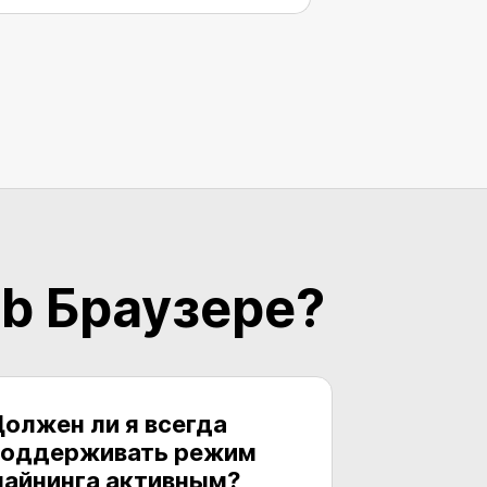
ab Браузере?
олжен ли я всегда
поддерживать режим
айнинга активным?