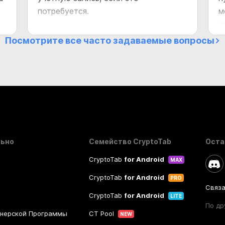
потребуется.
м
ч
у
Посмотрите все часто задаваемые вопросы
и
р
в
в
в
п
в
д
льно
Семейство CryptoTab
Оста
к
CryptoTab
for Android
MAX
и
CryptoTab
for Android
PRO
Связа
CryptoTab
for Android
LITE
По др
тнерской Программы
CT Pool
NEW