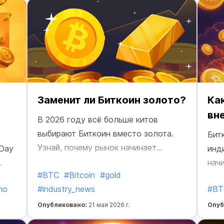
Заменит ли Биткоин золото?
Ка
вн
В 2026 году всё больше китов
выбирают Биткоин вместо золота.
Бит
Узнай, почему рынок начинает
 Day
инд
меняться.
.
нач
#BTC
#Bitcoin
#gold
Чита
mo
#industry_news
#BT
Опубликовано:
21 мая 2026 г.
Опуб