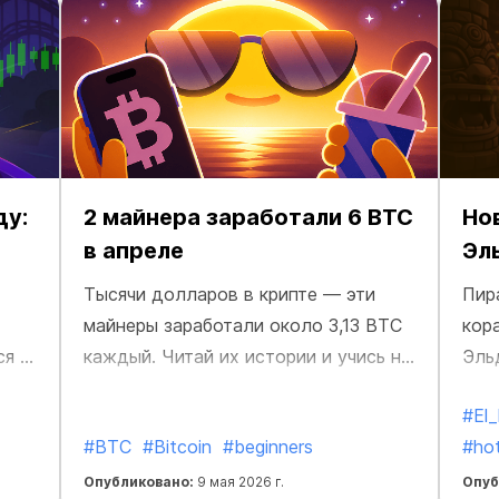
ду:
2 майнера заработали 6 BTC
Но
в апреле
Эл
Тысячи долларов в крипте — эти
Пир
майнеры заработали около 3,13 BTC
кор
ся в
каждый. Читай их истории и учись на
Эль
их опыте.
зем
#El
нев
#BTC
#Bitcoin
#beginners
#ho
Опубликовано:
9 мая 2026 г.
Опуб