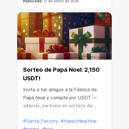
crecer, independientemente de lo que
Publicado:
21 de enero de 2026
ocurra en el mercado.
Sorteo de Papá Noel: 2,150
USDT!
Invita a tus amigos a la Fábrica de
Papá Noel y compite por USDT —
además, participa en sorteos de
miners y boosts
#Santa_Factory
#HappyNewYear