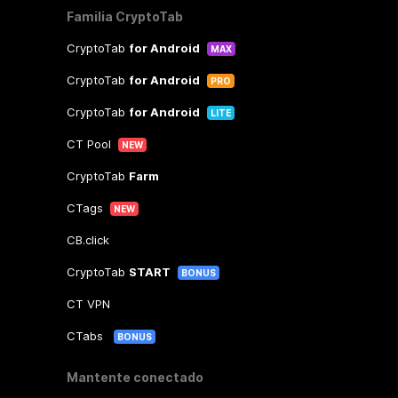
Familia CryptoTab
CryptoTab
for Android
MAX
CryptoTab
for Android
PRO
CryptoTab
for Android
LITE
CT Pool
NEW
CryptoTab
Farm
CTags
NEW
CB.click
CryptoTab
START
BONUS
CT VPN
CTabs
BONUS
Mantente conectado