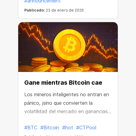
#announcement
Publicado:
23 de enero de 2026
Gane mientras Bitcoin cae
Los mineros inteligentes no entran en
pánico, ¡sino que convierten la
volatilidad del mercado en ganancias!
Aquí tienes maneras sencillas de
#BTC
#Bitcoin
#hot
#CTPool
proteger tus ganancias y hacerlas