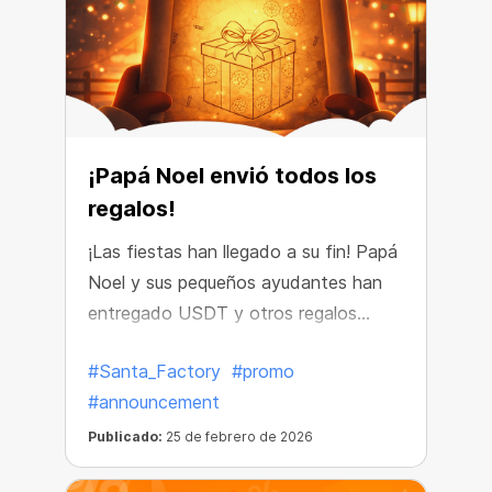
¡Papá Noel envió todos los
regalos!
¡Las fiestas han llegado a su fin! Papá
Noel y sus pequeños ayudantes han
entregado USDT y otros regalos
increíbles a todos los afortunados
#Santa_Factory
#promo
ganadores.
#announcement
Publicado:
25 de febrero de 2026