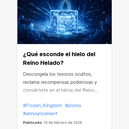
¿Qué esconde el hielo del
Reino Helado?
Descongela los tesoros ocultos,
reclama recompensas poderosas y
conviértete en el héroe del Reino
Congelado antes de que desaparezca
#Frozen_Kingdom
#promo
para siempre.
#announcement
Publicado:
19 de febrero de 2026