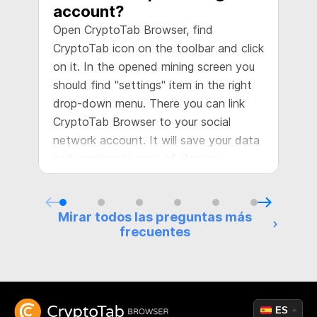
account?
w
Open CryptoTab Browser, find
W
CryptoTab icon on the toolbar and click
w
on it. In the opened mining screen you
b
should find "settings" item in the right
m
drop-down menu. There you can link
a
CryptoTab Browser to your social
y
network account. It will save your data
a
and earnings in case of clearing
t
browser's cache, reinstallation of
g
operational system or computer crash.
m
It is highly recommended!
Mirar todos las preguntas más
frecuentes
ES