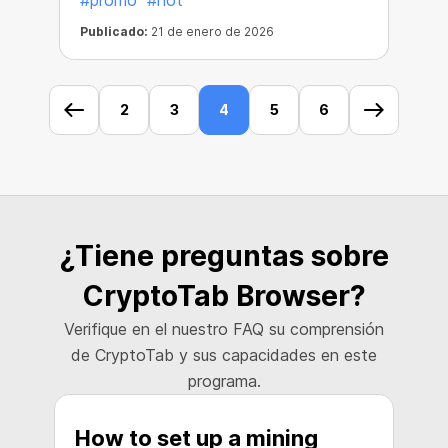
#promo
#hot
Publicado:
21 de enero de 2026
2
3
4
5
6
¿Tiene preguntas sobre
CryptoTab Browser?
Verifique en el nuestro FAQ su comprensión
de CryptoTab y sus capacidades en este
programa.
How to set up a mining
H