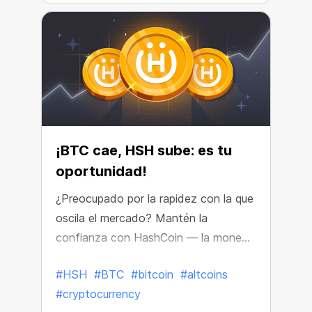
¡BTC cae, HSH sube: es tu
oportunidad!
¿Preocupado por la rapidez con la que
oscila el mercado? Mantén la
confianza con HashCoin — la moneda
estable y rentable de CryptoTab
#HSH
#BTC
#bitcoin
#altcoins
diseñada para obtener ganancias
#cryptocurrency
predecibles.