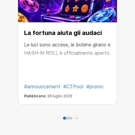
Miniera di BTC
La fortuna aiuta gli audaci
Le luci sono accese, le bobine girano e
HASH-N-ROLL è ufficialmente aperto.
L
p
#announcement
#CTPool
#promo
Pubblicato:
28 luglio 2026
P