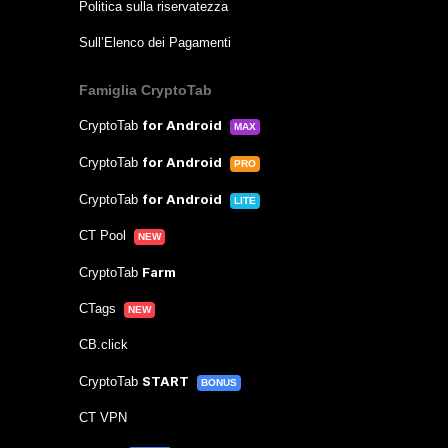
Politica sulla riservatezza
Sull’Elenco dei Pagamenti
Famiglia CryptoTab
for Android
CryptoTab
MAX
for Android
CryptoTab
PRO
for Android
CryptoTab
LITE
CT Pool
NEW
Farm
CryptoTab
CTags
NEW
CB.click
START
CryptoTab
BONUS
CT VPN