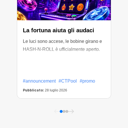
La fortuna aiuta gli audaci
Le luci sono accese, le bobine girano e
HASH-N-ROLL è ufficialmente aperto.
L
g
#announcement
#CTPool
#promo
Pubblicato:
P
28 luglio 2026