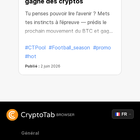
gagne des cryptos
Tu penses pouvoir lire l’avenir ? Mets
tes instincts à l’épreuve — prédis le
prochain mouvement du BTC et gagne
des récompenses crypto.
#CTPool
#Football_season
#promo
#hot
Publié :
2 juin 2026
FR
Général