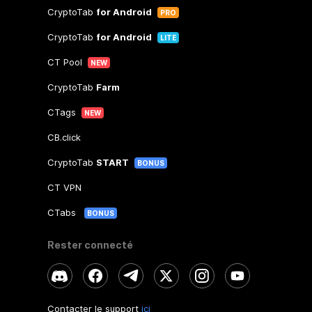
CryptoTab
for Android
PRO
CryptoTab
for Android
LITE
CT Pool
NEW
CryptoTab
Farm
CTags
NEW
CB.click
CryptoTab
START
BONUS
CT VPN
CTabs
BONUS
Rester connecté
Contacter le support
ici