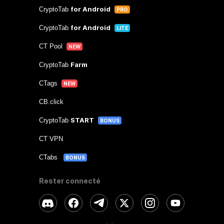
for Android
CryptoTab
PRO
for Android
CryptoTab
LITE
CT Pool
NEW
Farm
CryptoTab
CTags
NEW
CB.click
START
CryptoTab
BONUS
CT VPN
CTabs
BONUS
Rester connecté