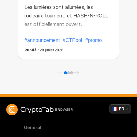
Les lumières sont allumées, les
L
rouleaux tournent, et HASH-N-ROLL
e
est officiellement ouvert.
#announcement
#CTPool
#promo
Publié :
P
28 juillet 2026
FR
Général