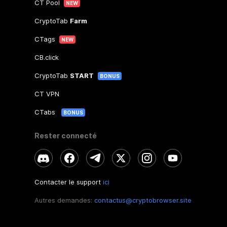
CT Pool
NEW
CryptoTab
Farm
CTags
NEW
CB.click
CryptoTab
START
BONUS
CT VPN
CTabs
BONUS
Rester connecté
Contacter le support
ici
Autres demandes:
contactus@cryptobrowser.site