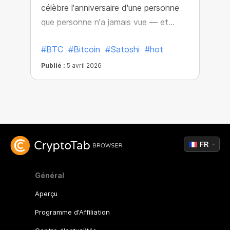
célèbre l'anniversaire d'une personne
que personne n'a jamais vue — et
pourtant, quelqu'un qui a changé le
#BTC
#Bitcoin
#Satoshi
#hot
monde à jamais.
Publié :
5 avril 2026
FR
Général
Aperçu
Programme d'Affiliation