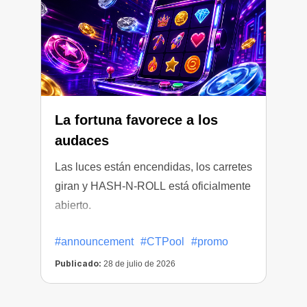
La fortuna favorece a los
audaces
Las luces están encendidas, los carretes
L
giran y HASH-N-ROLL está oficialmente
l
abierto.
#announcement
#CTPool
#promo
Publicado:
P
28 de julio de 2026