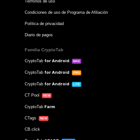
Términos de uso
Condiciones de uso de Programa de Afiliación
Política de privacidad
Diario de pagos
Familia CryptoTab
for Android
CryptoTab
MAX
for Android
CryptoTab
PRO
for Android
CryptoTab
LITE
CT Pool
NEW
Farm
CryptoTab
CTags
NEW
CB.click