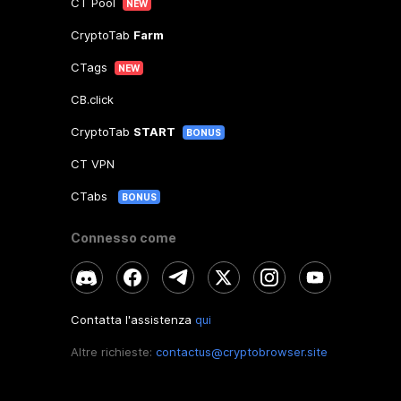
CT Pool
NEW
CryptoTab
Farm
CTags
NEW
CB.click
CryptoTab
START
BONUS
CT VPN
CTabs
BONUS
Connesso come
Contatta l'assistenza
qui
Altre richieste:
contactus@cryptobrowser.site