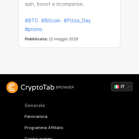
spin, boost e ricompense.
#BTC
#Bitcoin
#Pizza_Day
#promo
Pubblicato:
22 maggio 2026
IT
Generale
Panoramica
Programma Affiliato
Centro notizie