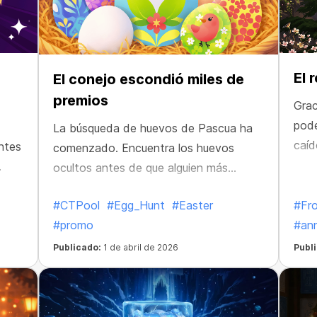
El 
El conejo escondió miles de
premios
Grac
pode
La búsqueda de huevos de Pascua ha
caíd
ntes
comenzado. Encuentra los huevos
.
ocultos antes de que alguien más
reclame el regalo dentro.
#CTPool
#Egg_Hunt
#Easter
#Fr
#promo
#an
Publicado:
1 de abril de 2026
Publ