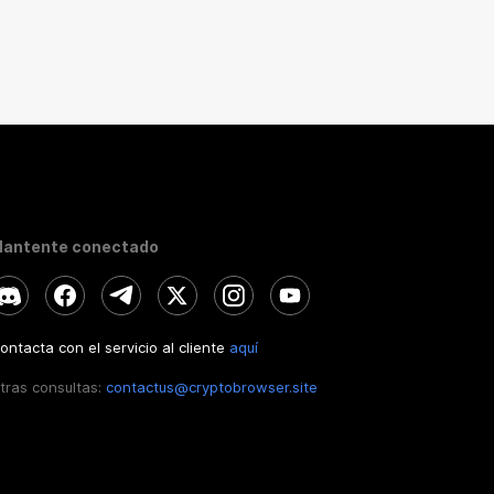
antente conectado
ontacta con el servicio al cliente
aquí
tras consultas:
contactus@cryptobrowser.site