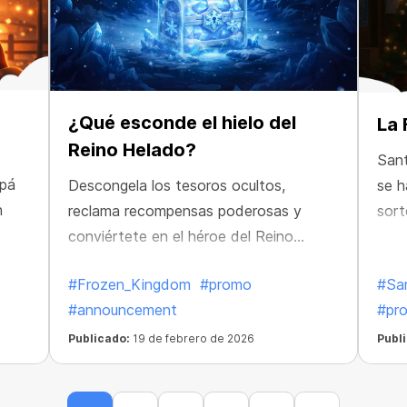
¿Qué esconde el hielo del
La 
Reino Helado?
Sant
apá
Descongela los tesoros ocultos,
se h
n
reclama recompensas poderosas y
sor
conviértete en el héroe del Reino
Congelado antes de que desaparezca
#Frozen_Kingdom
#promo
#Sa
para siempre.
#announcement
#pr
Publicado:
19 de febrero de 2026
Publ