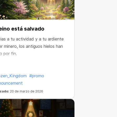
reino está salvado
ias a tu actividad y a tu ardiente
r minero, los antiguos hielos han
o por fin.
ozen_Kingdom
#promo
nouncement
icado:
20 de marzo de 2026