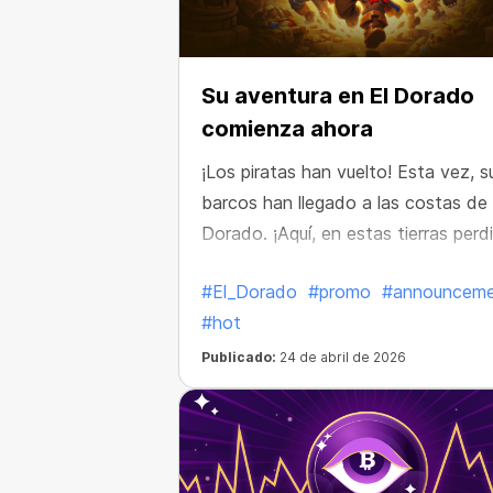
Su aventura en El Dorado
comienza ahora
¡Los piratas han vuelto! Esta vez, s
barcos han llegado a las costas de 
Dorado. ¡Aquí, en estas tierras perd
han descubierto cofres del tesoro
#El_Dorado
#promo
#announcem
repletos de riquezas increíbles!
#hot
Publicado:
24 de abril de 2026