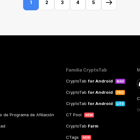
1
2
3
4
5
Familia CryptoTab
M
CryptoTab
for Android
MAX
CryptoTab
for Android
PRO
C
CryptoTab
for Android
LITE
O
o de Programa de Afiliación
CT Pool
NEW
dad
CryptoTab
Farm
CTags
NEW