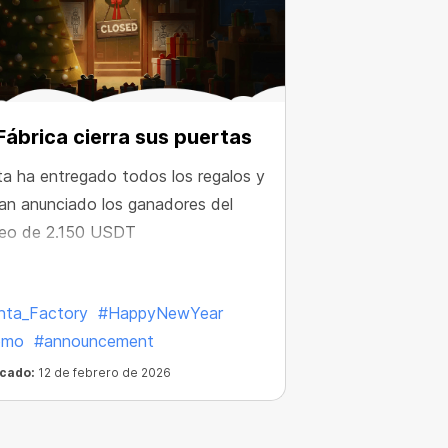
Fábrica cierra sus puertas
a ha entregado todos los regalos y
an anunciado los ganadores del
teo de 2.150 USDT
nta_Factory
#HappyNewYear
omo
#announcement
icado:
12 de febrero de 2026