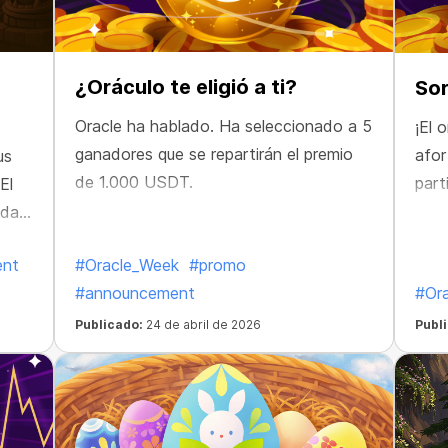
¿Oráculo te eligió a ti?
Sor
Oracle ha hablado. Ha seleccionado a 5
¡El 
ganadores que se repartirán el premio
afor
us
de 1.000 USDT.
part
El
idas,
ent
#Oracle_Week
#promo
#announcement
#Or
Publicado:
24 de abril de 2026
Publ