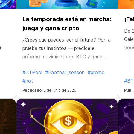
La temporada está en marcha:
¡Fe
juega y gana cripto
De 2
Cele
¿Crees que puedes leer el futuro? Pon a
boo
á
prueba tus instintos — predice el
próximo movimiento de BTC y gana
recompensas en cripto.
#CTPool
#Football_season
#promo
#hot
#BT
Publicado:
2 de junio de 2026
Publ