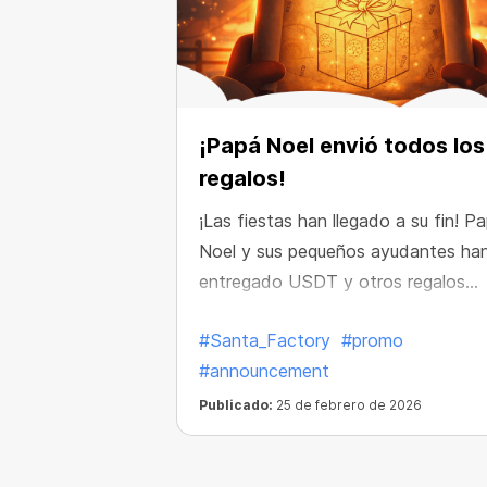
¡Papá Noel envió todos los
regalos!
¡Las fiestas han llegado a su fin! P
Noel y sus pequeños ayudantes ha
entregado USDT y otros regalos
increíbles a todos los afortunados
#Santa_Factory
#promo
ganadores.
#announcement
Publicado:
25 de febrero de 2026