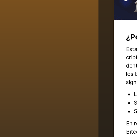
¿P
Esta
crip
dent
los 
sign
L
S
S
En r
Bitc