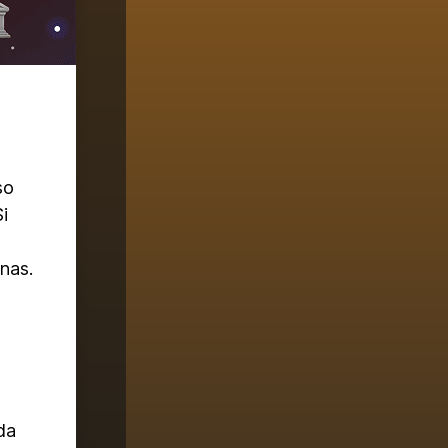
so
i
nas.
da