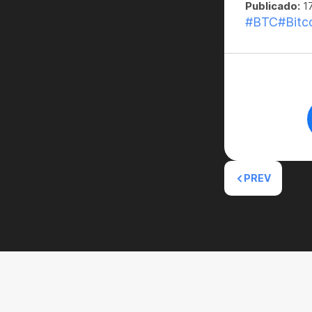
Publicado:
17
#BTC
#Bitc
PREV