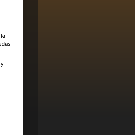
 la
edas
 y