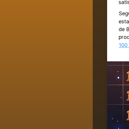
sati
Seg
esta
de 
prod
100 