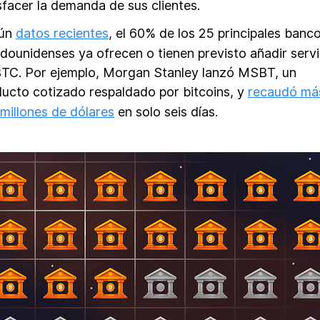
sfacer la demanda de sus clientes.
ún
datos recientes
, el 60% de los 25 principales banc
dounidenses ya ofrecen o tienen previsto añadir servi
BTC. Por ejemplo, Morgan Stanley lanzó MSBT, un
ucto cotizado respaldado por bitcoins, y
recaudó má
millones de dólares
en solo seis días.