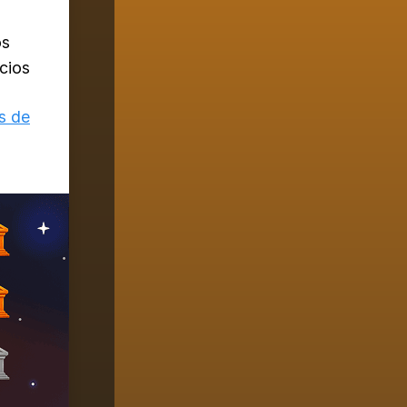
os
cios
s de