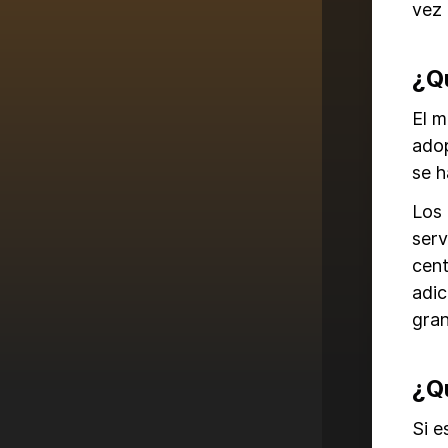
vez
¿Q
El m
ado
se h
Los 
serv
cent
adic
gran
¿Q
Si e