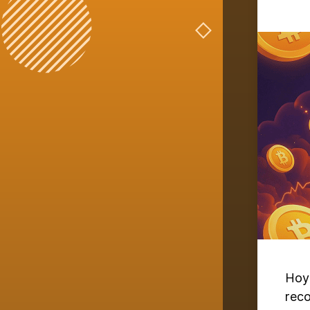
Hoy 
reco