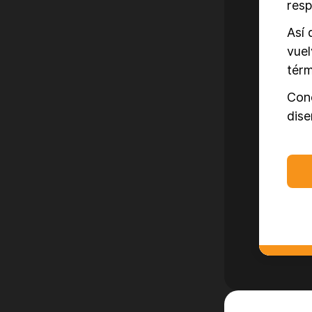
resp
Así 
vuel
térm
Coné
dise