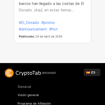
barcos han llegado a las costas de El
Dorado. ¡Aquí, en estas tierras
perdidas, han descubierto cofres del
#El_Dorado
#promo
tesoro repletos de riquezas increíbles!
#announcement
#hot
Publicado:
24 de abril de 2026
ES
General
Visión general
Programa de Afiliación