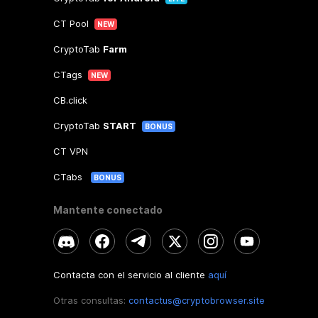
CT Pool
NEW
CryptoTab
Farm
CTags
NEW
CB.click
CryptoTab
START
BONUS
CT VPN
CTabs
BONUS
Mantente conectado
Contacta con el servicio al cliente
aquí
Otras consultas:
contactus@cryptobrowser.site