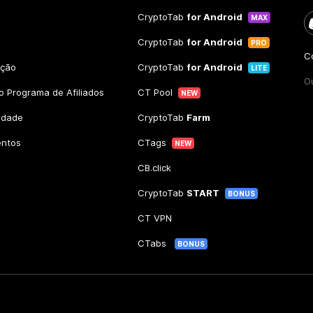
CryptoTab
for Android
MAX
CryptoTab
for Android
PRO
C
ação
CryptoTab
for Android
LITE
O
 Programa de Afiliados
CT Pool
NEW
cidade
CryptoTab
Farm
entos
CTags
NEW
CB.click
CryptoTab
START
BONUS
CT VPN
CTabs
BONUS