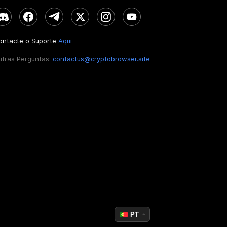
ontacte o Suporte
Aqui
utras Perguntas:
contactus@cryptobrowser.site
PT