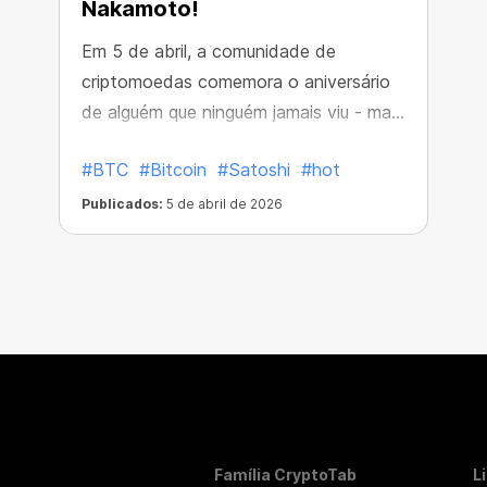
Nakamoto!
Em 5 de abril, a comunidade de
criptomoedas comemora o aniversário
de alguém que ninguém jamais viu - mas
que mudou o mundo para sempre.
#BTC
#Bitcoin
#Satoshi
#hot
Publicados:
5 de abril de 2026
Família CryptoTab
L