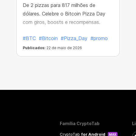
De 2 pizzas para 817 milhões de
dólares. Celebre o Bitcoin Pizza Day
com giros, boosts e recompensas.
#BTC
#Bitcoin
#Pizza_Day
#promo
Publicados:
22 de maio de 2026
Família CryptoTab
L
CryptoTab
for Android
MAX