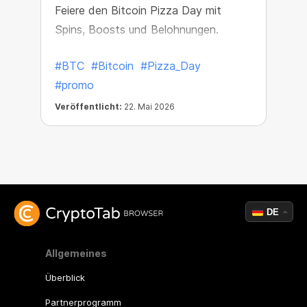
Feiere den Bitcoin Pizza Day mit
Spins, Boosts und Belohnungen.
#BTC
#Bitcoin
#Pizza_Day
#promo
Veröffentlicht:
22. Mai 2026
DE
Allgemeines
Überblick
Partnerprogramm