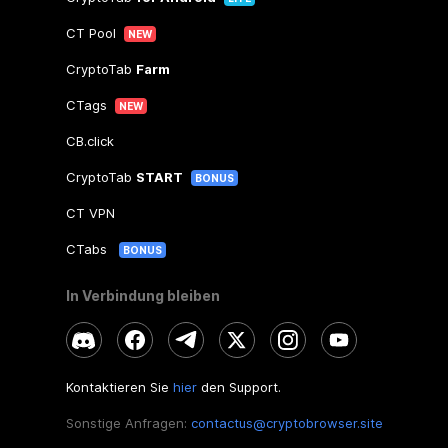
CT Pool
NEW
CryptoTab
Farm
CTags
NEW
CB.click
CryptoTab
START
BONUS
CT VPN
CTabs
BONUS
In Verbindung bleiben
Kontaktieren Sie
hier
den Support.
Sonstige Anfragen:
contactus@cryptobrowser.site