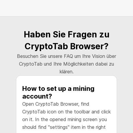
Haben Sie Fragen zu
CryptoTab Browser?
Besuchen Sie unsere FAQ um Ihre Vision über
CryptoTab und Ihre Möglichkeiten dabei zu
klären.
How to set up a mining
H
account?
w
Open CryptoTab Browser, find
W
CryptoTab icon on the toolbar and click
w
on it. In the opened mining screen you
b
should find "settings" item in the right
m