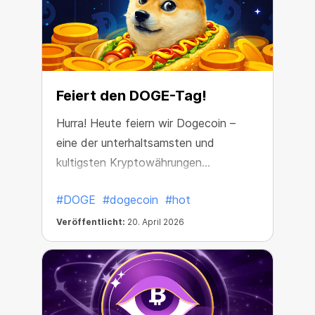
Feiert den DOGE-Tag!
Hurra! Heute feiern wir Dogecoin –
eine der unterhaltsamsten und
kultigsten Kryptowährungen
überhaupt. Und ja, sie ist nach wie vor
#DOGE
#dogecoin
#hot
sehr erfolgreich!
Veröffentlicht:
20. April 2026