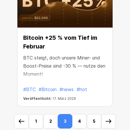
Bitcoin +25 % vom Tief im
Februar
BTC steigt, doch unsere Miner- und
Boost-Preise sind -30 % — nutze den
Moment!
#BTC
#Bitcoin
#news
#hot
Veröffentlicht:
17. März 2026
1
2
3
4
5