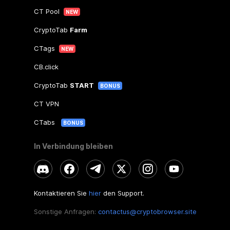
CT Pool
NEW
CryptoTab
Farm
CTags
NEW
CB.click
CryptoTab
START
BONUS
CT VPN
CTabs
BONUS
In Verbindung bleiben
Kontaktieren Sie
hier
den Support.
Sonstige Anfragen:
contactus@cryptobrowser.site