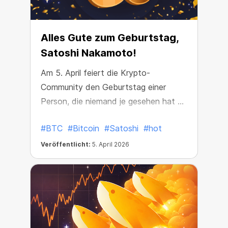
Alles Gute zum Geburtstag,
Satoshi Nakamoto!
Am 5. April feiert die Krypto-
Community den Geburtstag einer
Person, die niemand je gesehen hat –
und die dennoch die Welt für immer
#BTC
#Bitcoin
#Satoshi
#hot
verändert hat.
Veröffentlicht:
5. April 2026