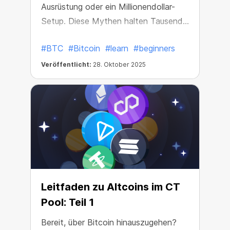
Ausrüstung oder ein Millionendollar-
Setup. Diese Mythen halten Tausende
vom Verdienen ab – lass dich nicht
#BTC
#Bitcoin
#learn
#beginners
aufhalten.
Veröffentlicht:
28. Oktober 2025
Leitfaden zu Altcoins im CT
Pool: Teil 1
Bereit, über Bitcoin hinauszugehen?