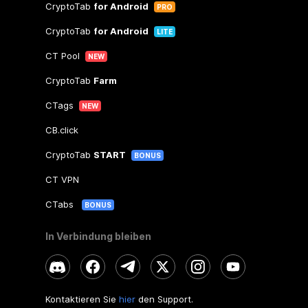
CryptoTab
for Android
PRO
CryptoTab
for Android
LITE
CT Pool
NEW
CryptoTab
Farm
CTags
NEW
CB.click
CryptoTab
START
BONUS
CT VPN
CTabs
BONUS
In Verbindung bleiben
Kontaktieren Sie
hier
den Support.