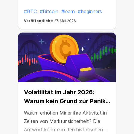
Friday könnten die Krypto-Aktivität
#BTC
#Bitcoin
#learn
#beginners
stärker beeinflussen als erwartet.
Veröffentlicht:
27. Mai 2026
Volatilität im Jahr 2026:
Warum kein Grund zur Panik
besteht
Warum erhöhen Miner ihre Aktivität in
Zeiten von Marktunsicherheit? Die
Antwort könnte in den historischen