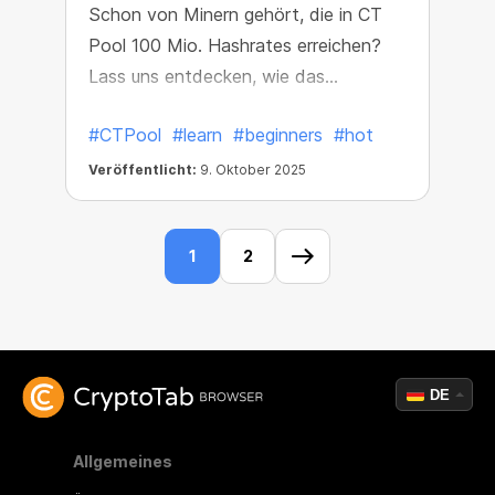
Schon von Minern gehört, die in CT
Pool 100 Mio. Hashrates erreichen?
Lass uns entdecken, wie das
funktioniert – und wie du deine
#CTPool
#learn
#beginners
#hot
Geschwindigkeit ebenfalls steigern
kannst!
Veröffentlicht:
9. Oktober 2025
1
2
DE
Allgemeines