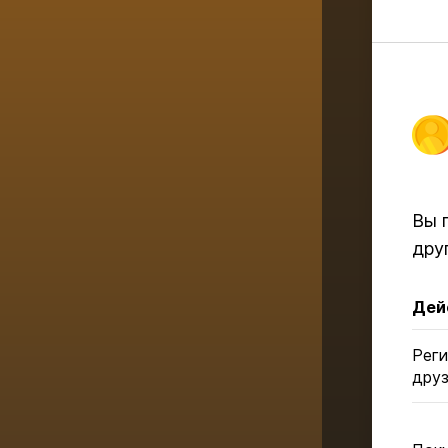
Вы 
дру
Дей
Реги
дру