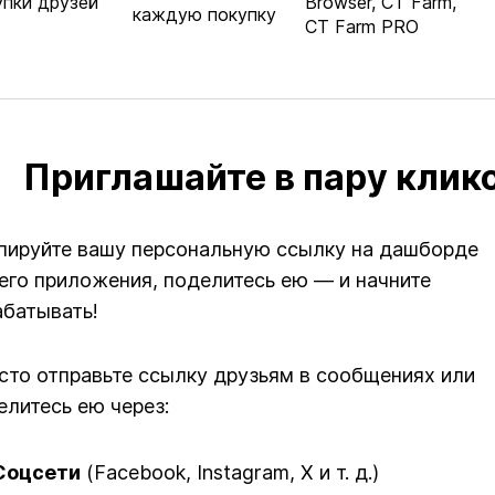
пки друзей
Browser, CT Farm,
каждую покупку
CT Farm PRO
Приглашайте в пару клик
пируйте вашу персональную ссылку на дашборде
его приложения, поделитесь ею — и начните
абатывать!
сто отправьте ссылку друзьям в сообщениях или
елитесь ею через:
Соцсети
(Facebook, Instagram, X и т. д.)