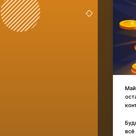
Май
ост
кон
Буд
всё