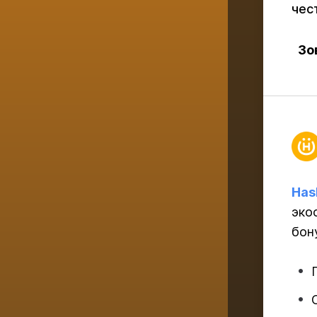
чес
Зо
Has
эко
бон