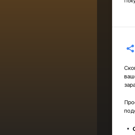
Поку
Ско
ваш
зар
Про
под