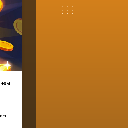
ачем
 вы