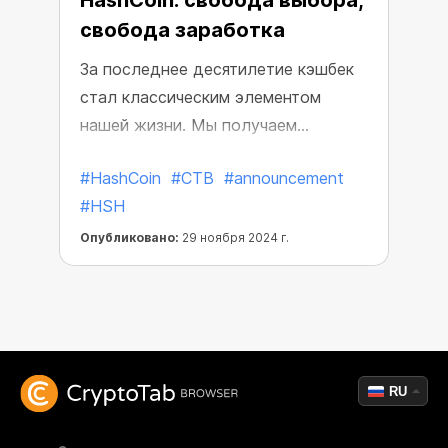
HashCoin: свобода выбора,
свобода заработка
За последнее десятилетие кэшбек
стал классическим элементом
нашей жизни. Мы получаем
бесконечные баллы, очки, бонусы,
#HashCoin
#CTB
#announcement
которые нужно разблокировать или
#HSH
использовать для покупки
ограниченного числа товаров…
Опубликовано:
29 ноября 2024 г.
RU