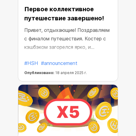
Первое коллективное
путешествие завершено!
Привет, отдыхающие! Поздравляем
с финалом путешествия. Костер с
кэшбэком загорелся ярко, и
благодаря вашим стараниям все
#HSH
#announcement
сообщество почувствовало его
тепло. Теперь каждый может
Опубликовано:
18 апреля 2025 г.
наслаждаться Х5 кешбэк на все
покупки.