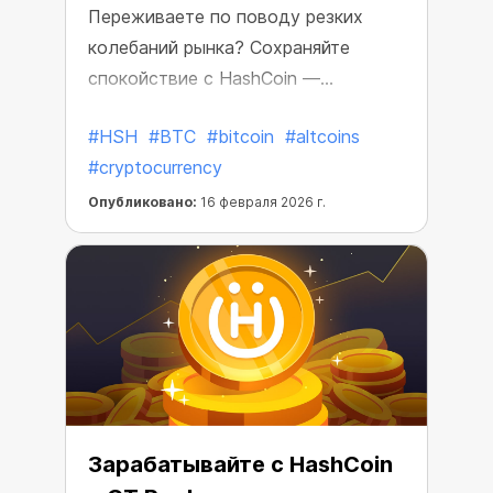
Переживаете по поводу резких
колебаний рынка? Сохраняйте
спокойствие с HashCoin —
стабильной и прибыльной монетой
#HSH
#BTC
#bitcoin
#altcoins
CryptoTab, созданной для
#cryptocurrency
предсказуемого заработка.
Опубликовано:
16 февраля 2026 г.
Зарабатывайте с HashCoin