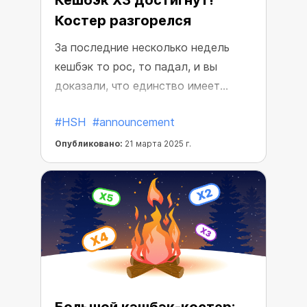
Кешбэк Х3 достигнут!
Костер разгорелся
За последние несколько недель
кешбэк то рос, то падал, и вы
доказали, что единство имеет
значение. Вы достигли кешбэка X3
#HSH
#announcement
на все покупки в криптовалюте!
Теперь все пользователи
Опубликовано:
21 марта 2025 г.
экосистемы получают этот кешбэк
благодаря вам.