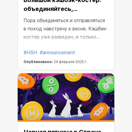
Большой кэшбэк-костер:
объединяйтесь,
зарабатывайте и
Пора объединяться и отправляться
приближайте весну!
в поход навстречу к весне. Кэшбек-
костер уже разведен, и только
пользователи контролируют его
#HSH
#announcement
тепло. Чем больше покупок, тем
больше разгорается костер,
Опубликовано:
24 февраля 2025 г.
увеличивая кэшбэк для всего
сообщества — до X5.