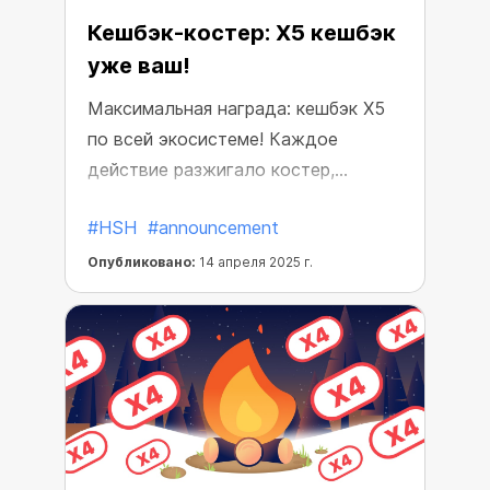
Кешбэк-костер: X5 кешбэк
уже ваш!
Максимальная награда: кешбэк X5
по всей экосистеме! Каждое
действие разжигало костер,
который приближал вас к большим
#HSH
#announcement
наградам.
Опубликовано:
14 апреля 2025 г.