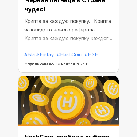
Черная пятница в Стране
чудес!
Крипта за каждую покупку... Крипта
за каждого нового реферала...
Крипта за каждую покупку каждого
реферала... И бесплатный майнинг в
#BlackFriday
#HashCoin
#HSH
придачу! В этом году мы отмечаем
Черную пятницу в Стране чудес!
Опубликовано:
29 ноября 2024 г.