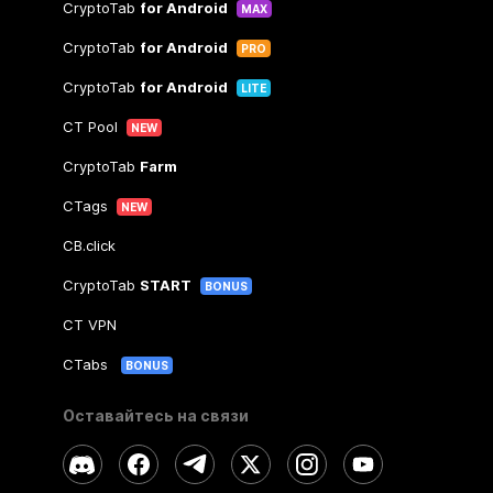
CryptoTab
for Android
MAX
CryptoTab
for Android
PRO
CryptoTab
for Android
LITE
CT Pool
NEW
CryptoTab
Farm
CTags
NEW
CB.click
CryptoTab
START
BONUS
CT VPN
CTabs
BONUS
Оставайтесь на связи