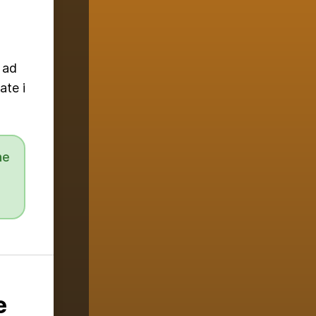
 ad
ate i
he
e