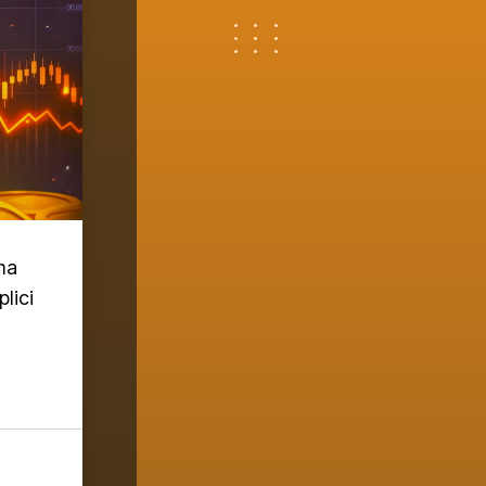
 ma
lici