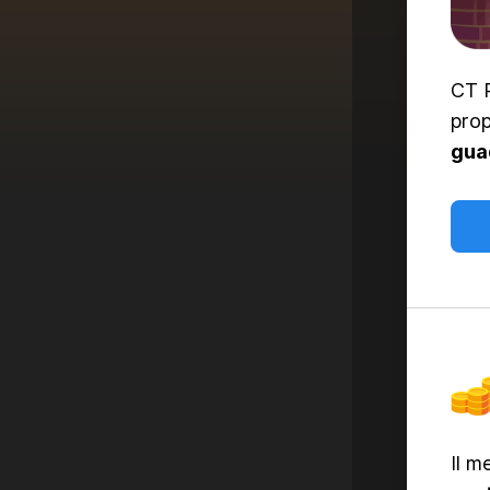
CT P
prop
gua
Il m