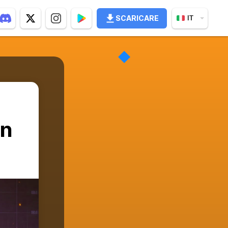
SCARICARE
IT
in