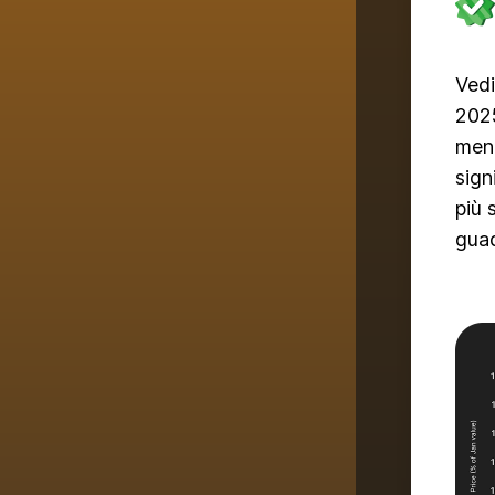
Vedi
2025
ment
sign
più 
guad