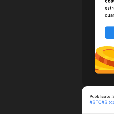
cos
estr
quan
Pubblicato:
2
#BTC
#Bitc