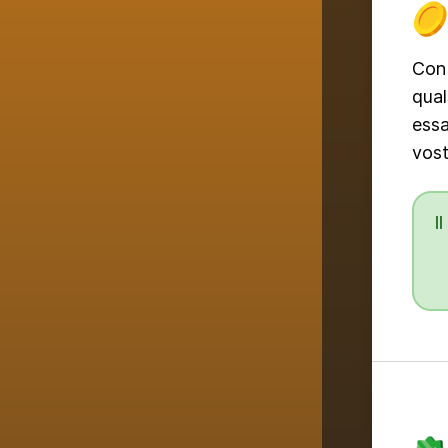
Con 
qual
essa
vost
I