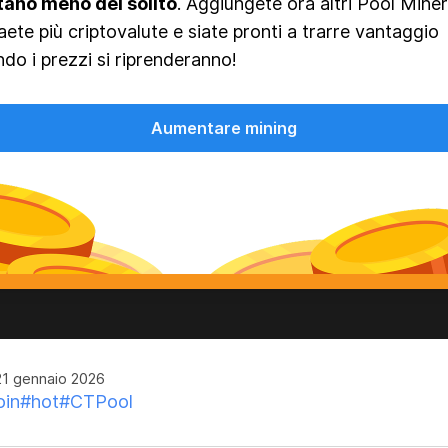
tano meno del solito
. Aggiungete ora altri Pool Miner
aete più criptovalute e siate pronti a trarre vantaggio
do i prezzi si riprenderanno!
Aumentare mining
1 gennaio 2026
oin
#hot
#CTPool