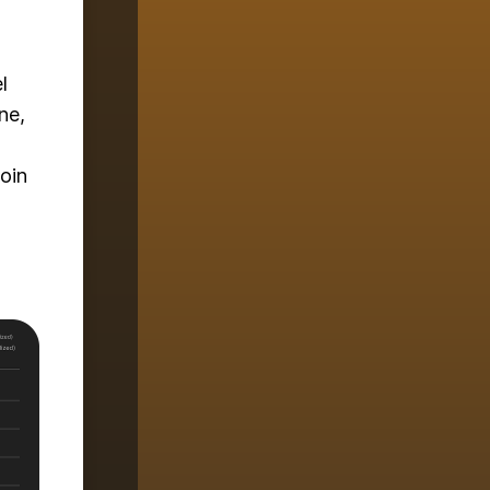
l
ne,
coin