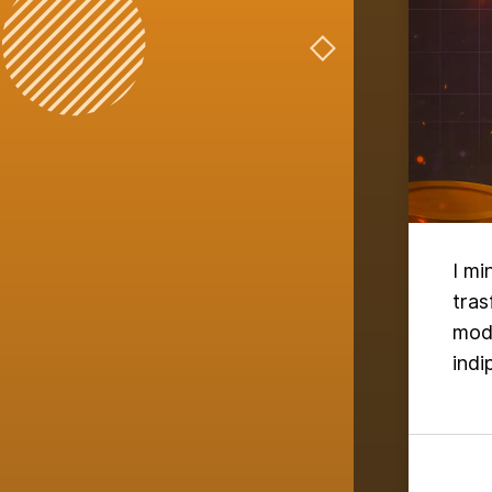
I mi
tras
modi
indi