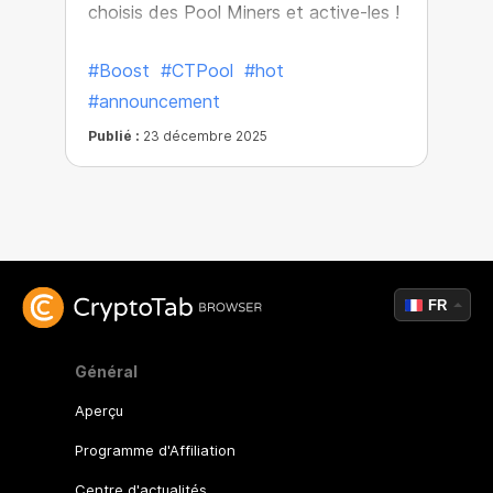
choisis des Pool Miners et active-les !
#Boost
#CTPool
#hot
#announcement
Publié :
23 décembre 2025
FR
Général
Aperçu
Programme d'Affiliation
Centre d'actualités