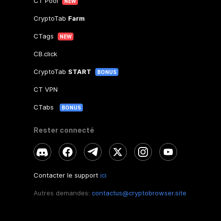
CT Pool
NEW
CryptoTab
Farm
CTags
NEW
CB.click
CryptoTab
START
BONUS
CT VPN
CTabs
BONUS
Rester connecté
Contacter le support
ici
Autres demandes:
contactus@cryptobrowser.site