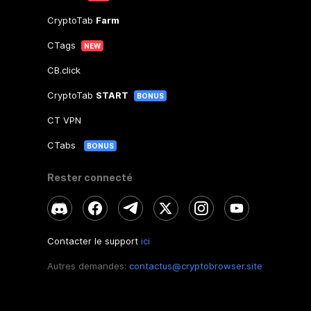
CryptoTab
Farm
CTags
NEW
CB.click
CryptoTab
START
BONUS
CT VPN
CTabs
BONUS
Rester connecté
Contacter le support
ici
Autres demandes:
contactus@cryptobrowser.site