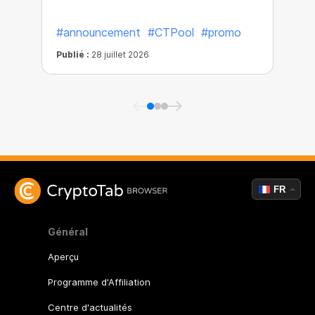
#announcement
#CTPool
#promo
Publié :
28 juillet 2026
P
FR
Général
Aperçu
Programme d'Affiliation
Centre d'actualités