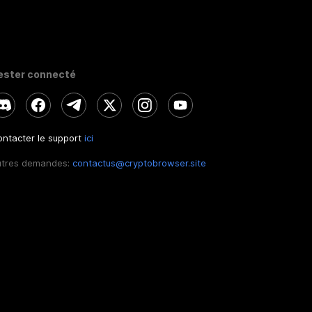
ester connecté
ntacter le support
ici
utres demandes:
contactus@cryptobrowser.site