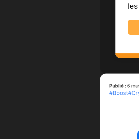
les
Publié :
6 mar
#Boost
#Cr