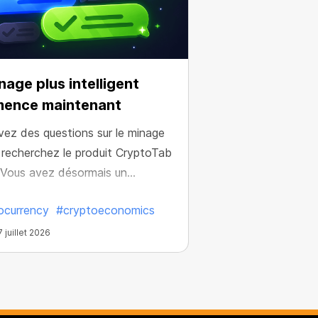
nage plus intelligent
ence maintenant
vez des questions sur le minage
 recherchez le produit CryptoTab
? Vous avez désormais un
aire dédié pour maximiser vos
ocurrency
#cryptoeconomics
t.
 juillet 2026