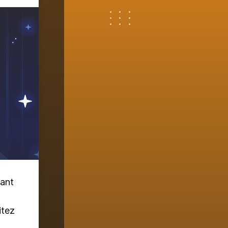
nant
itez