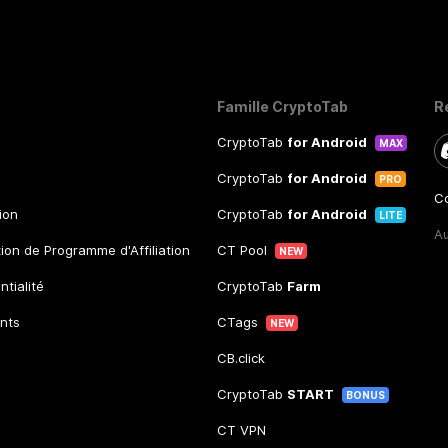
Famille CryptoTab
R
CryptoTab
for Android
MAX
CryptoTab
for Android
PRO
Co
tion
CryptoTab
for Android
LITE
A
tion de Programme d'Affiliation
CT Pool
NEW
ntialité
CryptoTab
Farm
nts
CTags
NEW
CB.click
CryptoTab
START
BONUS
CT VPN