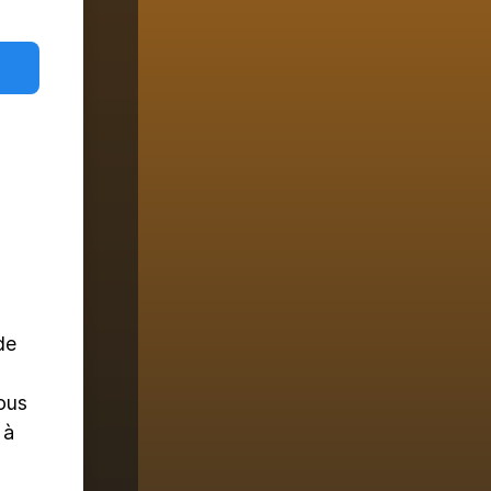
de
ous
 à