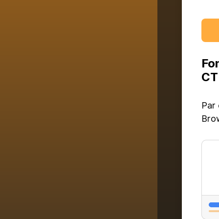
Fo
CT
Par 
Brow