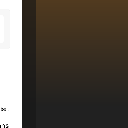
ée !
ans