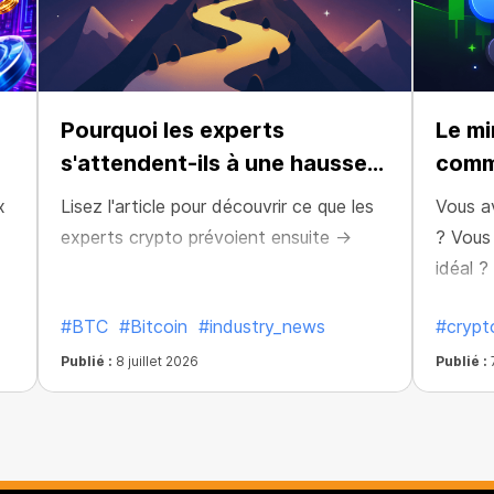
Pourquoi les experts
Le mi
s'attendent-ils à une hausse
comm
du BTC ?
x
Lisez l'article pour découvrir ce que les
Vous a
experts crypto prévoient ensuite →
? Vous
idéal 
parten
#BTC
#Bitcoin
#industry_news
#crypt
résulta
Publié :
8 juillet 2026
Publié :
7