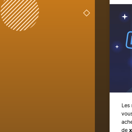
Les 
vous
ach
de