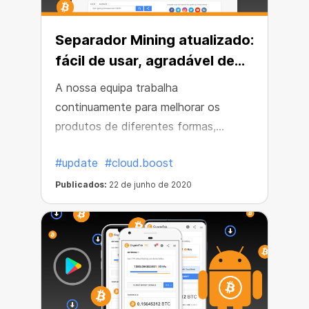
Separador Mining atualizado:
fácil de usar, agradável de
ver
A nossa equipa trabalha
continuamente para melhorar os
produtos de diferentes formas,
fazendo pequenas alterações de vez
#update
#cloud.boost
em quando. Desta vez, decidimos
atualizar o separador Mining para
Publicados:
22 de junho de 2020
facilitar a utilização do СryptoTab e
manter separadores do seu progresso.
O separador Mining redesenhado é um
deleite para os olhos e de utilização
fácil.