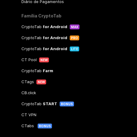
Diário de Pagamentos
Família CryptoTab
CryptoTab
for Android
MAX
CryptoTab
for Android
PRO
CryptoTab
for Android
LITE
CT Pool
NEW
CryptoTab
Farm
CTags
NEW
CB.click
CryptoTab
START
BONUS
CT VPN
CTabs
BONUS