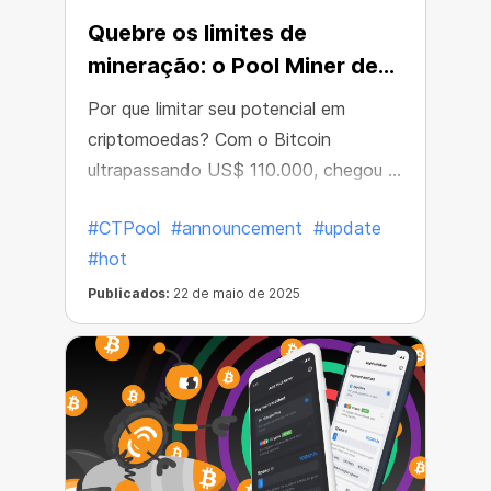
Quebre os limites de
mineração: o Pool Miner de
100 MH/s chegou!
Por que limitar seu potencial em
criptomoedas? Com o Bitcoin
ultrapassando US$ 110.000, chegou a
hora de turbinar seus ganhos — e o
#CTPool
#announcement
#update
CT Pool está tornando isso mais fácil
#hot
do que nunca.
Publicados:
22 de maio de 2025