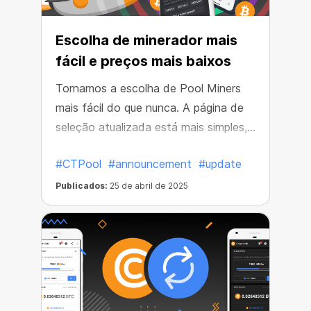
Escolha de minerador mais
fácil e preços mais baixos
Tornamos a escolha de Pool Miners
mais fácil do que nunca. A página de
seleção atualizada está mais simples,
rápida de usar e repleta de melhores
#CTPool
#announcement
#update
ofertas.
Publicados:
25 de abril de 2025