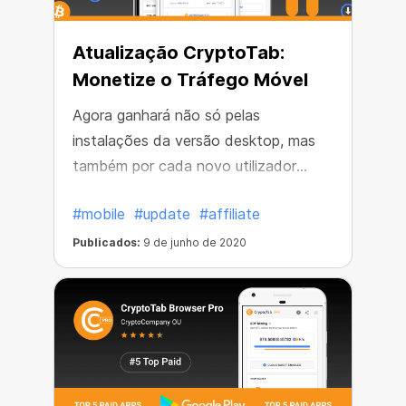
Atualização CryptoTab:
Monetize o Tráfego Móvel
Agora ganhará não só pelas
instalações da versão desktop, mas
também por cada novo utilizador
aceite no CryptoTab móvel. Receba
#mobile
#update
#affiliate
uma recompensa garantida de $2 por
instalar a versão Básica ou a PRO da
Publicados:
9 de junho de 2020
aplicação Android! Atraia utilizadores
móveis do CryptoTab e aumente o
seu rendimento. Tão simples quanto
isso.