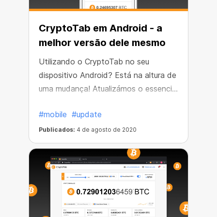
CryptoTab em Android - a
melhor versão dele mesmo
Utilizando o CryptoTab no seu
dispositivo Android? Está na altura de
uma mudança! Atualizámos o essencial
da versão Android do Navegador
#mobile
#update
CryptoTab para a mais recente build
Chromium 83d. Quer utilize aplicações
Publicados:
4 de agosto de 2020
CryptoTab básicas ou Profissionais,
agora pode desfrutar de todas as
funcionalidades do navegador e
minerar de forma ainda mais
confortável, segura e rápida.