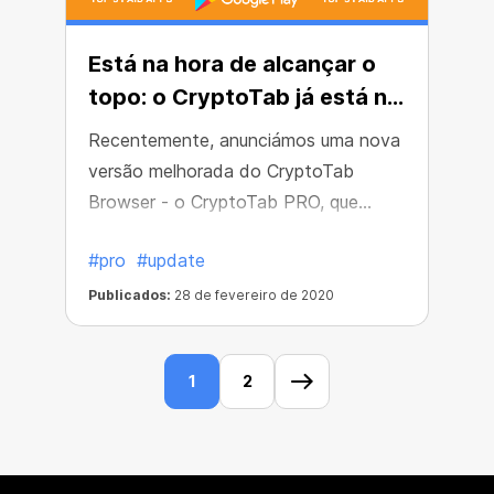
Está na hora de alcançar o
topo: o CryptoTab já está no
TOP 5 do Google Play
Recentemente, anunciámos uma nova
versão melhorada do CryptoTab
Browser - o CryptoTab PRO, que
torna a navegação ainda melhor e a
#pro
#update
mineração ainda mais rápida.
Publicados:
28 de fevereiro de 2020
1
2