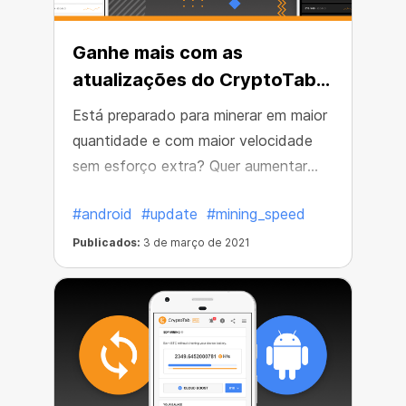
Ganhe mais com as
atualizações do CryptoTab
Browser!
Está preparado para minerar em maior
quantidade e com maior velocidade
sem esforço extra? Quer aumentar
seus rendimentos ativando a
#android
#update
#mining_speed
mineração em tempo integral?
Pensamos em tudo, e agora isso é
Publicados:
3 de março de 2021
possível. Melhoramos nosso Android
navegador, que ficou ainda mais
lucrativo.