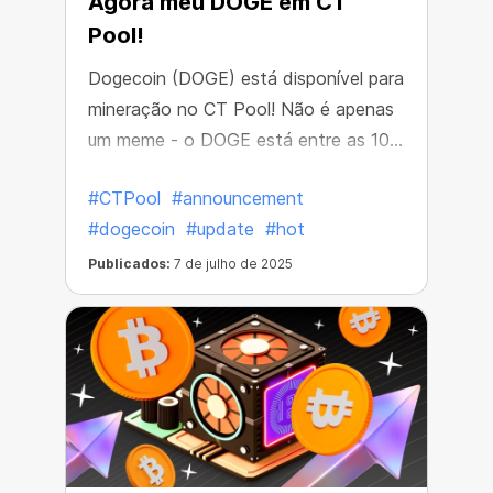
Agora meu DOGE em CT
Pool!
Dogecoin (DOGE) está disponível para
mineração no CT Pool! Não é apenas
um meme - o DOGE está entre as 10
principais criptomoedas por
#CTPool
#announcement
capitalização de mercado. Com uma
#dogecoin
#update
#hot
enorme comunidade global,
transações ultrarrápidas e um histórico
Publicados:
7 de julho de 2025
comprovado, é uma das moedas mais
populares e rápidas do mercado. É a
escolha perfeita para mineração em
movimento.