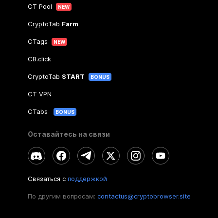
CT Pool
NEW
CryptoTab
Farm
CTags
NEW
CB.click
CryptoTab
START
BONUS
CT VPN
CTabs
BONUS
Оставайтесь на связи
Связаться с
поддержкой
По другим вопросам:
contactus@cryptobrowser.site