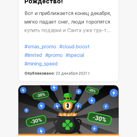
Рождество!
Вот и приближается конец декабря,
мягко падает снег, люди торопятся
купить подарки и Санта уже где-то
рядом. Но а КриптоБот позаботился
#xmas_promo
#cloud.boost
заранее и приготовил для вас
#limited
#promo
#special
подарок, чтобы порадовать тех, кто
#mining_speed
майнил выгоднее, быстрее и лучше
всех в этом году!
Опубликовано:
23 декабря 2021 г.