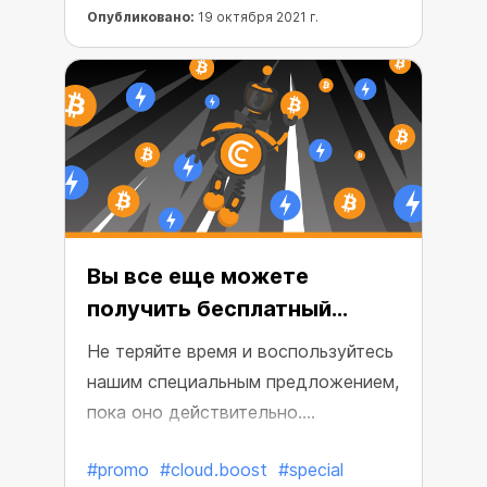
Опубликовано:
19 октября 2021 г.
Вы все еще можете
получить бесплатный
Cloud.Boost X2
Не теряйте время и воспользуйтесь
нашим специальным предложением,
пока оно действительно.
Пригласите двух друзей, получите
#promo
#cloud.boost
#special
бесплатный 30-дневный доступ к