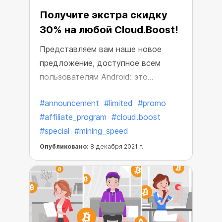
Получите экстра скидку
30% на любой Cloud.Boost!
Представляем вам наше новое
предложение, доступное всем
пользователям Android: это
дополнительная скидка 30% на все
#announcement
#limited
#promo
ускорители для Cloud.Boost! Чтобы
#affiliate_program
#cloud.boost
активировать скидку, просто
#special
#mining_speed
перейдите по ссылке и получите
любой ускоритель по нашей
Опубликовано:
8 декабря 2021 г.
специальной цене!