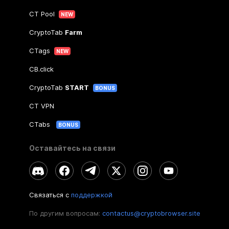
CT Pool
NEW
CryptoTab
Farm
CTags
NEW
CB.click
CryptoTab
START
BONUS
CT VPN
CTabs
BONUS
Оставайтесь на связи
Связаться с
поддержкой
По другим вопросам:
contactus@cryptobrowser.site