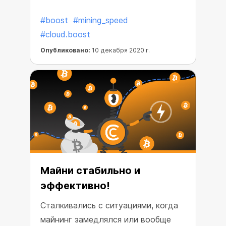
добавлением новых функций. Мы
#boost
#mining_speed
готовы представить вам
#cloud.boost
обновление функции Cloud.Boost,
которое точно придется вам по
Опубликовано:
10 декабря 2020 г.
вкусу. Быстрее и лучше, и вы
сможете заработать еще больше!
Теперь можно увеличить скорость
не только в 6 или 10 раз, но и в 15
раз!
Майни стабильно и
эффективно!
Сталкивались с ситуациями, когда
майнинг замедлялся или вообще