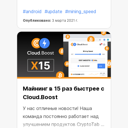
постоянно активного майнинга? Мы
#android
#update
#mining_speed
все продумали и сделали это
возможным. Мы улучшили наш
Опубликовано:
3 марта 2021 г.
Android браузер, и теперь он стал
еще более прибыльным.
Майнинг в 15 раз быстрее с
Cloud.Boost
У нас отличные новости! Наша
команда постоянно работает над
улучшением продуктов CryptoTab и