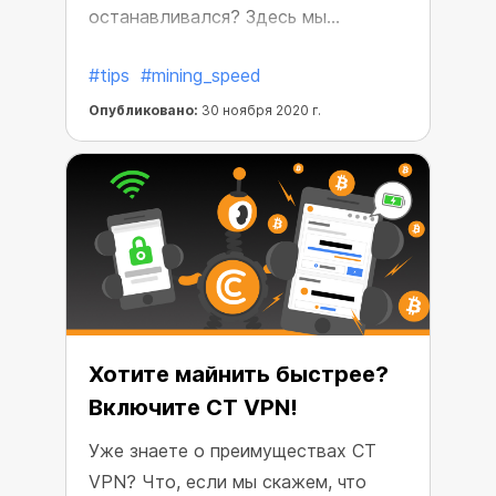
останавливался? Здесь мы
обсудим, что можно предпринять в
#tips
#mining_speed
таких ситуациях.
Опубликовано:
30 ноября 2020 г.
Хотите майнить быстрее?
Включите CT VPN!
Уже знаете о преимуществах CT
VPN? Что, если мы скажем, что