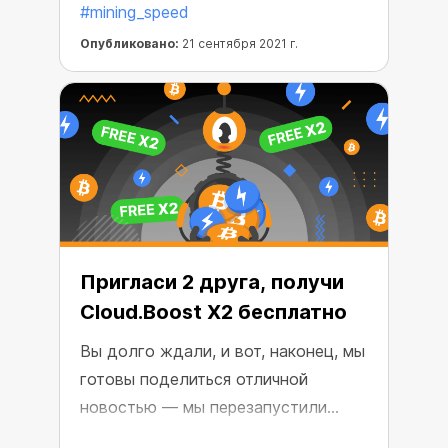
#mining_speed
Cloud.Boost X2 и увеличьте свой
доход.
Опубликовано:
21 сентября 2021 г.
Пригласи 2 друга, получи
Cloud.Boost X2 бесплатно
Вы долго ждали, и вот, наконец, мы
готовы поделиться отличной
новостью — мы перезапустили
наше специальное предложение!