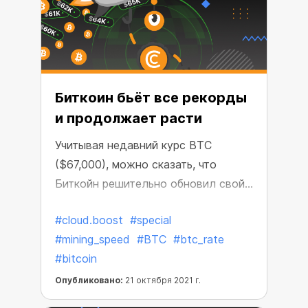
Биткоин бьёт все рекорды
и продолжает расти
Учитывая недавний курс BTC
($67,000), можно сказать, что
Биткойн решительно обновил свой
предыдущий рекорд цены –
#cloud.boost
#special
$64,854, зафиксированный в апреле
#mining_speed
#BTC
#btc_rate
2021 года.
#bitcoin
Опубликовано:
21 октября 2021 г.