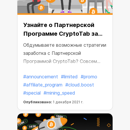
Узнайте о Партнерской
Программе CryptoTab за
минуту
Обдумываете возможные стратегии
заработка с Партнерской
Программой CryptoTab? Совсем
недавно в CryptoTab и просто
#announcement
#limited
#promo
хотите узнать, как всё устроено? В
#affiliate_program
#cloud.boost
любом случае – вы по адресу!
#special
#mining_speed
Опубликовано:
1 декабря 2021 г.