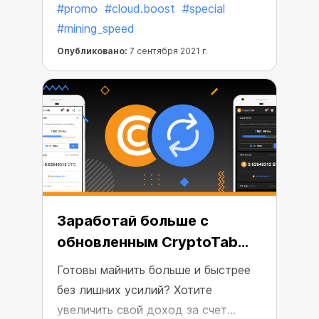
#promo
#cloud.boost
#special
Вы можете получить бесплатный
#mining_speed
30-дневный доступ к Cloud.Boost
X2, пригласив новых пользователей
Опубликовано:
7 сентября 2021 г.
установить браузер CryptoTab.
Идеальная возможность для
расширения вашей майнинг-сети и
получения стабильного
долгосрочного дохода
Заработай больше с
обновленным CryptoTab
Browser!
Готовы майнить больше и быстрее
без лишних усилий? Хотите
увеличить свой доход за счет