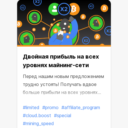
Двойная прибыль на всех
уровнях майнинг-сети
Перед нашим новым предложением
трудно устоять! Получать вдвое
больше прибыли на всех уровнях
майнинг-сети вплоть до 10-го
#limited
#promo
#affiliate_program
никогда не было так просто!
#cloud.boost
#special
#mining_speed