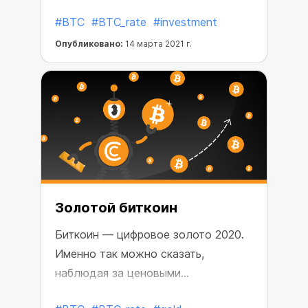
адаптацией на Уолл-стрит.
#BTC
#BTC_rate
#investment
Американский финансовый
конгломерат Morgan Stanley
Опубликовано:
14 марта 2021 г.
сообщил о предоставлении
аккредитованным состоятельным
клиентам доступа к инвестициям в
BTC. Он станет первым крупным
банком США, который сделает
подобное предложение.
Золотой биткоин
Биткоин — цифровое золото 2020.
Именно так можно сказать,
наблюдая за ценовыми
тенденциями и корреляциями на