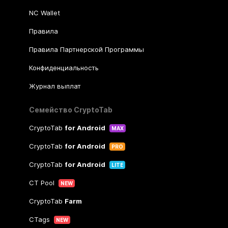
NC Wallet
Правила
Правила Партнерской Программы
Конфиденциальность
Журнал выплат
Семейство CryptoTab
CryptoTab
for Android
MAX
CryptoTab
for Android
PRO
CryptoTab
for Android
LITE
CT Pool
NEW
CryptoTab
Farm
CTags
NEW