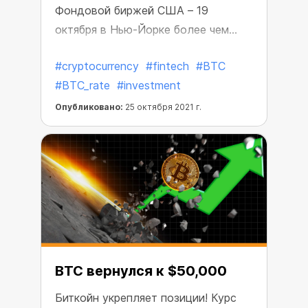
Фондовой биржей США – 19
октября в Нью-Йорке более чем
успешно стартовали первые торги
#cryptocurrency
#fintech
#BTC
акциями фонда Bitcoin Strategy ETF.
#BTC_rate
#investment
За два дня торгов активы под
управлением биржевого фонда
Опубликовано:
25 октября 2021 г.
превысили $1 миллиард. Таким
образом, Bitcoin Strategy ETF стал
первым в США биржевым фондом,
основанным на Биткойн-контрактах
и получившим официальное
разрешение.
BTC вернулся к $50,000
Биткойн укрепляет позиции! Курс