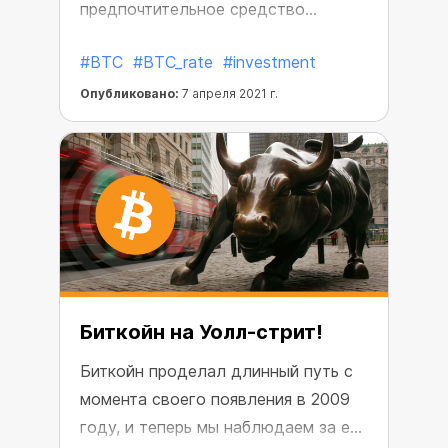
предпочтительное средство
хранения капитала. По мере того,
#BTC
#BTC_rate
#investment
как цена Биткойна приближается к
59 000 $, его стоимость по
Опубликовано:
7 апреля 2021 г.
отношению к золоту стремится к
новым рекордным максимумам,
достигнув 34,94 унции! Она
выросла более чем вдвое за
последние три месяца и почти в
семь раз с октября 2020 года.
Биткойн на Уолл-стрит!
Биткойн проделал длинный путь с
момента своего появления в 2009
году, и теперь мы наблюдаем за его