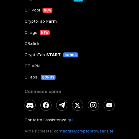
CT Pool
NEW
CryptoTab
Farm
CTags
NEW
CB.click
CryptoTab
START
BONUS
CT VPN
CTabs
BONUS
Connesso come
Contatta l'assistenza
qui
Altre richieste:
contactus@cryptobrowser.site