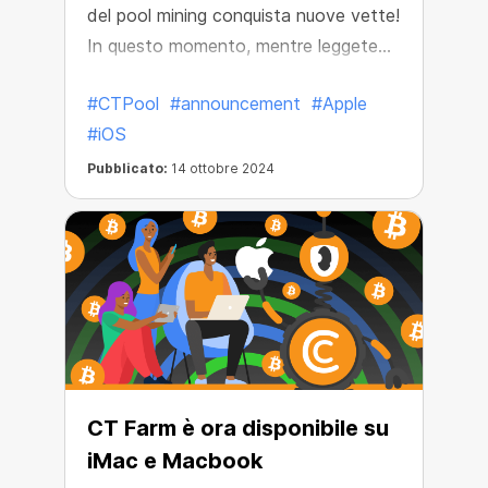
del pool mining conquista nuove vette!
In questo momento, mentre leggete
queste righe, l'applicazione CT Pool è
#CTPool
#announcement
#Apple
disponibile gratuitamente su AppStore.
#iOS
Ciò significa che l'innovativo pool
mining di tutte le principali criptovalute
Pubblicato:
14 ottobre 2024
è ora disponibile sui dispositivi Apple!
CT Farm è ora disponibile su
iMac e Macbook