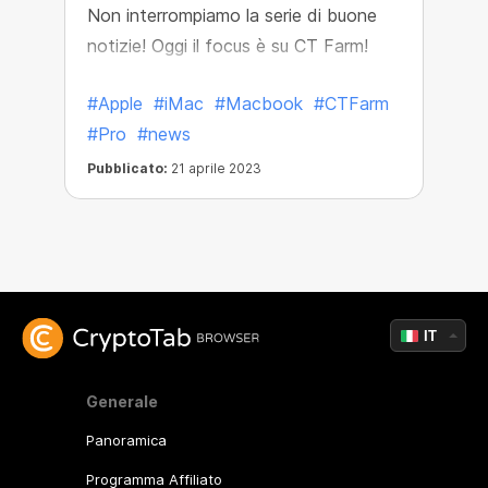
Non interrompiamo la serie di buone
notizie! Oggi il focus è su CT Farm!
#Apple
#iMac
#Macbook
#CTFarm
#Pro
#news
Pubblicato:
21 aprile 2023
IT
Generale
Panoramica
Programma Affiliato