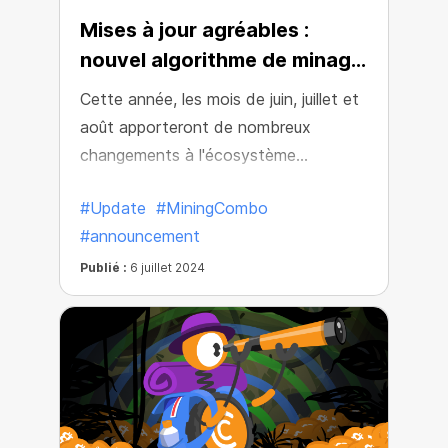
Mises à jour agréables :
nouvel algorithme de minage
!
Cette année, les mois de juin, juillet et
août apporteront de nombreux
changements à l'écosystème
CryptoTab. Et aujourd'hui, nous
#Update
#MiningCombo
sommes heureux d'annoncer un
#announcement
changement global qui peut déjà être
ressenti dans tous les produits de
Publié :
6 juillet 2024
l'écosystème !