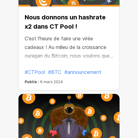
Nous donnons un hashrate
x2 dans CT Pool !
C'est l'heure de faire une virée
cadeaux ! Au milieu de la croissance
ouragan du Bitcoin, nous voulons que
chacun ait la possibilité d’accélérer ses
#CTPool
#BTC
#announcement
revenus dans l’écosystème pour
atteindre des niveaux records !
Publié :
6 mars 2024