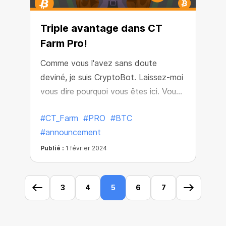
Triple avantage dans CT
Farm Pro!
Comme vous l'avez sans doute
deviné, je suis CryptoBot. Laissez-moi
vous dire pourquoi vous êtes ici. Vous
êtes ici parce que vous savez quelque
#CT_Farm
#PRO
#BTC
chose. Ce que vous savez, vous ne
#announcement
pouvez pas l'expliquer, mais vous le
ressentez. Vous ressentez que
Publié :
1 février 2024
l'industrie de la crypto-monnaie peut
vous donner plus, rendre votre minage
3
4
5
6
7
plus puissant. C'est ce sentiment qui
vous a amené à moi.