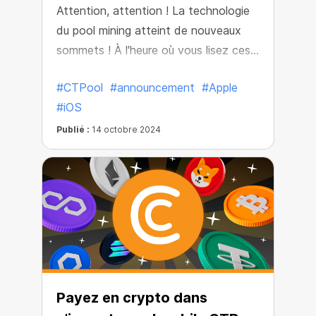
Attention, attention ! La technologie
du pool mining atteint de nouveaux
sommets ! À l'heure où vous lisez ces
lignes, l'application CT Pool est
#CTPool
#announcement
#Apple
disponible gratuitement dans
#iOS
l'AppStore. Cela signifie que le minage
innovant en pool de toutes les
Publié :
14 octobre 2024
principales crypto-monnaies est
désormais disponible sur les appareils
Apple !
Payez en crypto dans