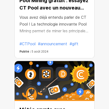
Pool Mining gratuit : essayez
CT Pool avec un nouveau
cadeau!
Vous avez déjà entendu parler de CT
Pool ! La technologie innovante Pool
Mining permet de miner les principales
crypto-monnaies à une vitesse de
#CTPool
#announcement
#gift
dizaines de millions de H/s. Et tout
cela sans utiliser la puissance de votre
Publié :
5 août 2024
appareil !