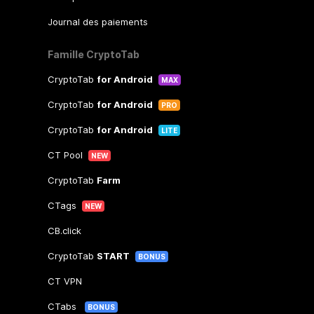
Journal des paiements
Famille CryptoTab
CryptoTab
for Android
MAX
CryptoTab
for Android
PRO
CryptoTab
for Android
LITE
CT Pool
NEW
CryptoTab
Farm
CTags
NEW
CB.click
CryptoTab
START
BONUS
CT VPN
CTabs
BONUS