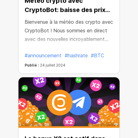
Météo crypto avec
CryptoBot: baisse des prix
dans tout l’écosystème!
Bienvenue à la météo des crypto avec
CryptoBot ! Nous sommes en direct
avec des nouvelles incroyablement
importantes : les changements
#announcement
#hashrate
#BTC
globaux de la météo cryptographique
affecteront tous les utilisateurs de
Publié :
24 juillet 2024
l'écosystème !