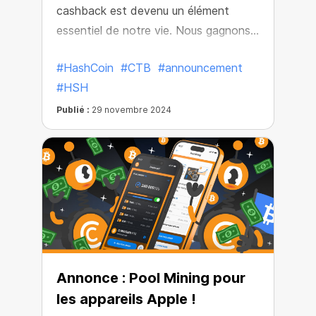
cashback est devenu un élément
essentiel de notre vie. Nous gagnons
sans cesse des points, des points, des
#HashCoin
#CTB
#announcement
bonus à débloquer ou à utiliser pour
#HSH
acheter un nombre limité d'articles...
Publié :
29 novembre 2024
Annonce : Pool Mining pour
les appareils Apple !