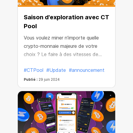
Saison d'exploration avec CT
Pool
Vous voulez miner n’importe quelle
crypto-monnaie majeure de votre
choix ? Le faire à des vitesses de
dizaines de millions de H/s ? Sans
#CTPool
#Update
#announcement
configurations inutiles et sur n’importe
quel appareil ? Alors lisez la suite !
Publié :
29 juin 2024