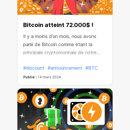
Bitcoin atteint 72.000$ !
Il y a moins d'un mois, nous avons
parlé de Bitcoin comme étant la
principale cryptomonnaie de notre
époque, qui revient encore et encore
#discount
#announcement
#BTC
même après des baisses. Aujourd'hui,
Bitcoin a déjà atteint la barre des 72
Publié :
14 mars 2024
000 USD !