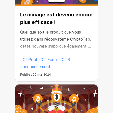
Le minage est devenu encore
plus efficace !
Quel que soit le produit que vous
utilisez dans l'écosystème CryptoTab,
cette nouvelle s'applique également à
votre exploitation minière ! Les mois
#CTPool
#CTFarm
#CTB
de juin, juillet et août prochains sont
#announcement
d'excellents mois pour augmenter vos
performances, d'autant plus que le
Publié :
29 mai 2024
minage est devenu plus puissant dans
l'ensemble de l'écosystème.
L'efficacité du minage dans tous les
produits CryptoTab a augmenté de
près de 20% !