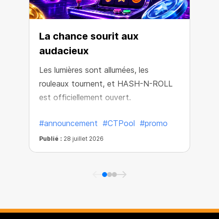
La chance sourit aux
audacieux
Les lumières sont allumées, les
L
rouleaux tournent, et HASH-N-ROLL
e
est officiellement ouvert.
#announcement
#CTPool
#promo
Publié :
28 juillet 2026
P