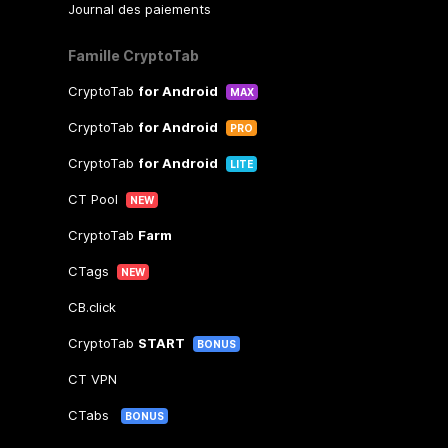
Journal des paiements
Famille CryptoTab
CryptoTab
for Android
MAX
CryptoTab
for Android
PRO
CryptoTab
for Android
LITE
CT Pool
NEW
CryptoTab
Farm
CTags
NEW
CB.click
CryptoTab
START
BONUS
CT VPN
CTabs
BONUS