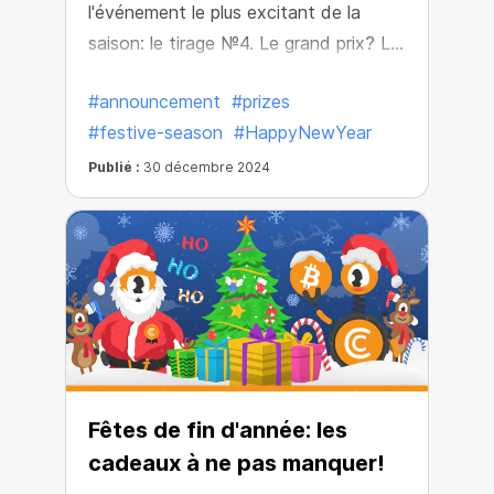
l'événement le plus excitant de la
saison: le tirage №4. Le grand prix? Le
Pool Miner le plus puissant pour
#announcement
#prizes
maximiser votre minage. Mais seuls les
#festive-season
#HappyNewYear
100 meilleurs participants pourront
participer au tirage au sort, et le
Publié :
30 décembre 2024
numéro 1 remportera la récompense
ultime.
Fêtes de fin d'année: les
cadeaux à ne pas manquer!