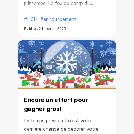
printemps. Le feu de camp du
cashback brûle déjà et les utilisateurs
#HSH
#announcement
contrôlent sa chaleur. Plus d'achats
font grandir le feu, augmentant le
Publié :
24 février 2025
cashback pour toute la communauté
— jusqu'à X5.
Encore un effort pour
gagner gros!
Le temps presse et c'est votre
dernière chance de décorer votre