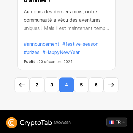
d'année !
Au cours des derniers mois, notre
communauté a vécu des aventures
uniques ! Mais il est maintenant temps
de passer à la plus chaleureuse des
#announcement
#festive-season
célébrations. Préparez-vous pour les
#prizes
#HappyNewYear
fêtes de fin d'année qui débuteront
lundi !
Publié :
20 décembre 2024
2
3
4
5
6
FR