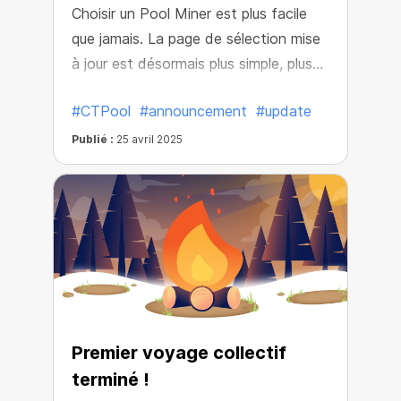
Choisir un Pool Miner est plus facile
que jamais. La page de sélection mise
à jour est désormais plus simple, plus
rapide à utiliser et regorge de
#CTPool
#announcement
#update
meilleures offres.
Publié :
25 avril 2025
Premier voyage collectif
terminé !