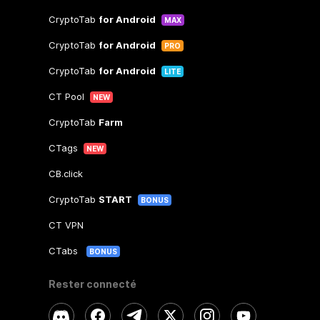
CryptoTab
for Android
MAX
CryptoTab
for Android
PRO
CryptoTab
for Android
LITE
CT Pool
NEW
CryptoTab
Farm
CTags
NEW
CB.click
CryptoTab
START
BONUS
CT VPN
CTabs
BONUS
Rester connecté