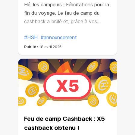
Hé, les campeurs ! Félicitations pour la
fin du voyage. Le feu de camp du
cashback a brûlé et, grâce à vos
efforts, toute la communauté a
#HSH
#announcement
ressenti sa chaleur. Maintenant, tout
le monde peut profiter de X5
Publié :
18 avril 2025
cashback sur tous les achats.
Feu de camp Cashback : X5
cashback obtenu !