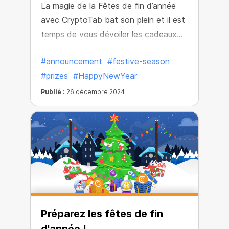
La magie de la Fêtes de fin d’année
avec CryptoTab bat son plein et il est
temps de vous dévoiler les cadeaux
éblouissants qui vous attendent.
#announcement
#festive-season
Chaque flocon de neige que vous avez
#prizes
#HappyNewYear
collecté vous rapproche des prix
festifs, et ils en valent la peine.
Publié :
26 décembre 2024
Préparez les fêtes de fin