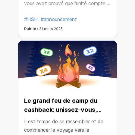
vous avez prouvé que l’unité compte.
Vous avez atteint X3 cashback pour
#HSH
#announcement
tous les achats en crypto! Désormais,
tous les utilisateurs de l’écosystème
Publié :
21 mars 2025
bénéficient de ce cashback grâce à
vous.
Le grand feu de camp du
cashback: unissez-vous,
gagnez et rapprochez le
Il est temps de se rassembler et de
printemps!
commencer le voyage vers le