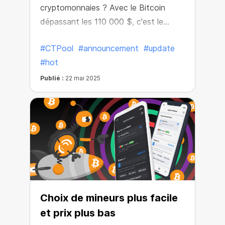
cryptomonnaies ? Avec le Bitcoin
dépassant les 110 000 $, c'est le
moment de booster vos gains, et CT
#CTPool
#announcement
#update
Pool vous facilite la tâche plus que
#hot
jamais.
Publié :
22 mai 2025
Choix de mineurs plus facile
et prix plus bas