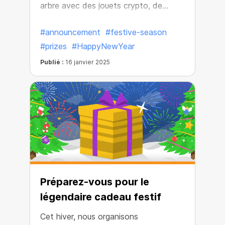
arbre avec des jouets crypto, de
gagner autant de flocons de neige que
#announcement
#festive-season
possible, de participer aux cadeaux et
#prizes
#HappyNewYear
d'obtenir tous les cadeaux!
Publié :
16 janvier 2025
Préparez-vous pour le
légendaire cadeau festif
Cet hiver, nous organisons