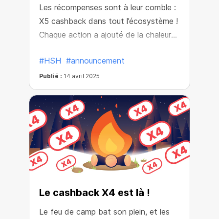
Les récompenses sont à leur comble :
X5 cashback dans tout l’écosystème !
Chaque action a ajouté de la chaleur
au feu de camp, ce qui vous a
#HSH
#announcement
rapproché de grandes récompenses.
Publié :
14 avril 2025
Le cashback X4 est là !
Le feu de camp bat son plein, et les