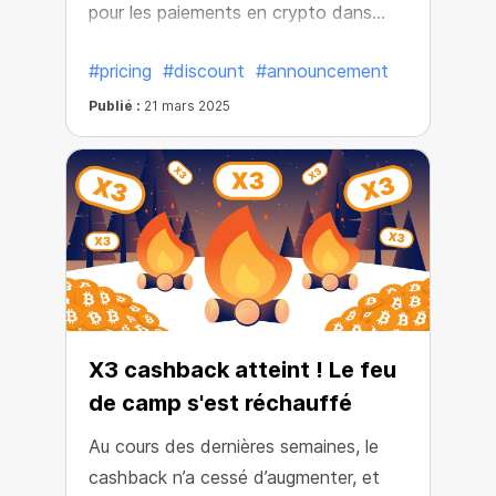
pour les paiements en crypto dans
tout l’écosystème CryptoTab.
#pricing
#discount
#announcement
Désormais, payer en crypto vous
rapporte encore plus de crypto !
Publié :
21 mars 2025
X3 cashback atteint ! Le feu
de camp s'est réchauffé
Au cours des dernières semaines, le
cashback n’a cessé d’augmenter, et