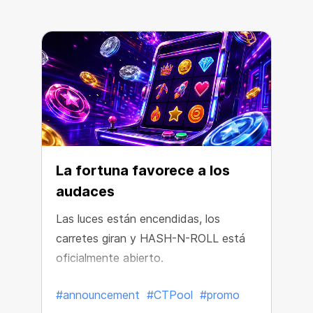
La fortuna favorece a los
audaces
Las luces están encendidas, los
L
carretes giran y HASH-N-ROLL está
p
oficialmente abierto.
#announcement
#CTPool
#promo