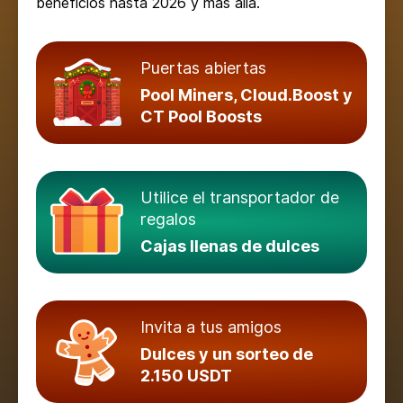
beneficios hasta 2026 y más allá.
Puertas abiertas
Pool Miners, Cloud.Boost y
CT Pool Boosts
Utilice el transportador de
regalos
Cajas llenas de dulces
Invita a tus amigos
Dulces y un sorteo de
2.150 USDT