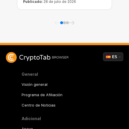
Publicado:
28 de julio de 2026
P
ES
General
Visión general
Programa de Afiliación
Centro de Noticias
Adicional
Apoyo