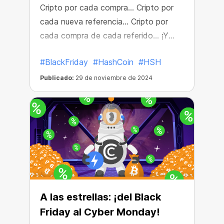
Cripto por cada compra... Cripto por
cada nueva referencia... Cripto por
cada compra de cada referido... ¡Y
minería gratis encima! ¡Este año
#BlackFriday
#HashCoin
#HSH
celebramos el Black Friday en el País
de las Maravillas!
Publicado:
29 de noviembre de 2024
A las estrellas: ¡del Black
Friday al Cyber Monday!