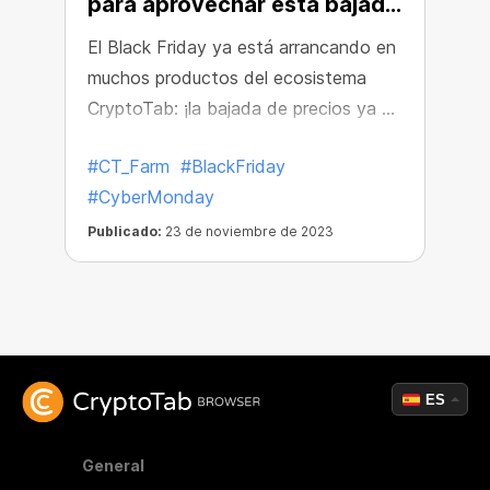
para aprovechar esta bajada
de precio!
El Black Friday ya está arrancando en
muchos productos del ecosistema
CryptoTab: ¡la bajada de precios ya ha
comenzado en CT Farm Pro!
#CT_Farm
#BlackFriday
#CyberMonday
Publicado:
23 de noviembre de 2023
ES
General