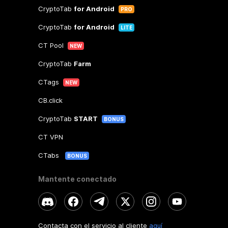
CryptoTab
for Android
PRO
CryptoTab
for Android
LITE
CT Pool
NEW
CryptoTab
Farm
CTags
NEW
CB.click
CryptoTab
START
BONUS
CT VPN
CTabs
BONUS
Mantente conectado
Contacta con el servicio al cliente
aquí