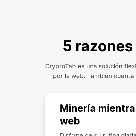
5 razones
CryptoTab es una solución flex
por la web. También cuenta c
Minería mientra
web
Disfrute de su rutina diar