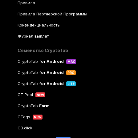
Правила
Правила Партнерской Программы
Конфиденциальность
Журнал выплат
Семейство CryptoTab
CryptoTab
for Android
MAX
CryptoTab
for Android
PRO
CryptoTab
for Android
LITE
CT Pool
NEW
CryptoTab
Farm
CTags
NEW
CB.click